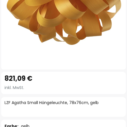
Zum
821,09 €
Anfang
der
inkl. MwSt.
Bildgalerie
springen
LZF Agatha Small Hängeleuchte, 78x76cm, gelb
Farbe:
gelb