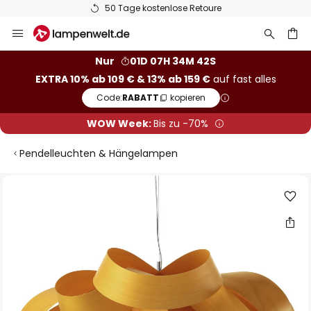
50 Tage kostenlose Retoure
Zum
Inhalt
springen
he
Nur
01D 07H 34M 41S
EXTRA 10% ab 109 € & 13% ab 159 €
auf fast alles
Code:
RABATT
kopieren
WOW Week:
Bis zu -70%
Pendelleuchten & Hängelampen
Zum
Ende
der
Bildgalerie
springen