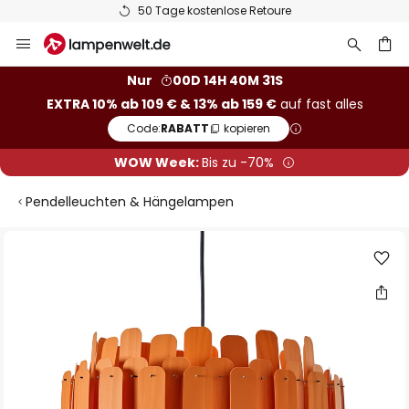
50 Tage kostenlose Retoure
Zum
Inhalt
springen
he
Nur
00D 14H 40M 30S
EXTRA 10% ab 109 € & 13% ab 159 €
auf fast alles
Code:
RABATT
kopieren
WOW Week:
Bis zu -70%
Pendelleuchten & Hängelampen
Zum
Ende
der
Bildgalerie
springen