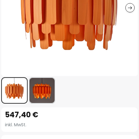
Zum
547,40 €
Anfang
der
inkl. MwSt.
Bildgalerie