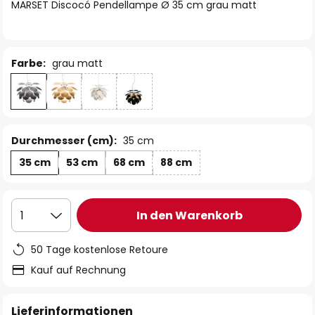
springen
MARSET Discocó Pendellampe Ø 35 cm grau matt
Farbe:
grau matt
Durchmesser (cm):
35 cm
35 cm
53 cm
68 cm
88 cm
In den Warenkorb
1
50 Tage kostenlose Retoure
Kauf auf Rechnung
Lieferinformationen