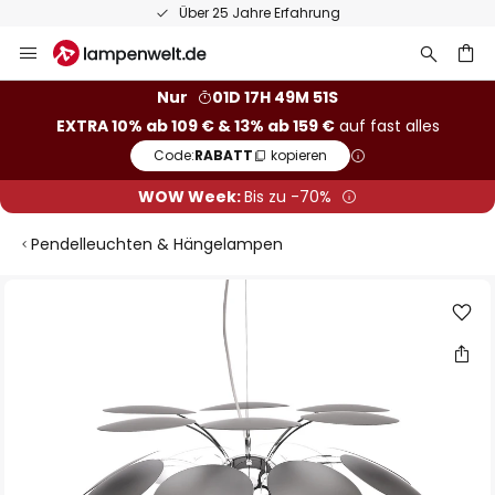
Über 25 Jahre Erfahrung
Zum
Inhalt
springen
he
Nur
01D 17H 49M 51S
EXTRA 10% ab 109 € & 13% ab 159 €
auf fast alles
Code:
RABATT
kopieren
WOW Week:
Bis zu -70%
Pendelleuchten & Hängelampen
Zum
Ende
der
Bildgalerie
springen