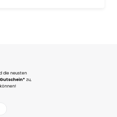
d die neusten
Gutschein*
zu,
 können!