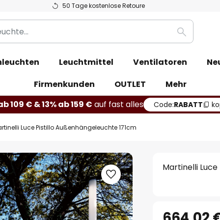
50 Tage kostenlose Retoure
Suche
leuchten
Leuchtmittel
Ventilatoren
Ne
Firmenkunden
OUTLET
Mehr
b 109 € & 13% ab 159 €
auf fast alles
Code:
RABATT
ko
rtinelli Luce Pistillo Außenhängeleuchte 171cm
Martinelli Luc
664,02 