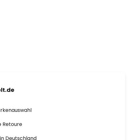
lt.de
arkenauswahl
e Retoure
1 in Deutschland