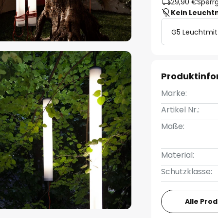
29,90 €
Sperrg
Kein Leucht
G5 Leuchtmit
Produktinf
Marke:
Artikel Nr.:
Maße:
Material:
Schutzklasse:
Alle Pro