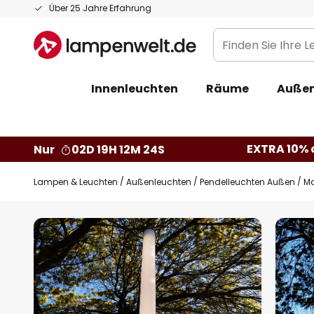
Zum
Über 25 Jahre Erfahrung
Inhalt
Finden
springen
Sie
Ihre
Innenleuchten
Räume
Außen
Leuchte...
EXTRA 10% a
Nur
02D 19H 12M 23S
Lampen & Leuchten
Außenleuchten
Pendelleuchten Außen
Ma
Zum
Ende
der
Bildgalerie
springen