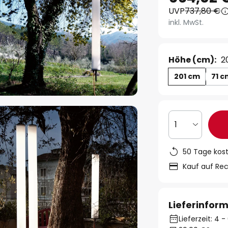
UVP
737,80 €
inkl. MwSt.
Höhe (cm):
2
201 cm
71 
1
50 Tage kos
Kauf auf Re
Lieferinfor
Lieferzeit: 4