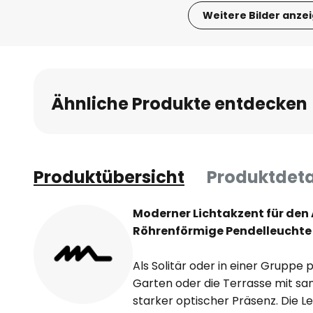
Weitere Bilder anze
Zum
Anfang
der
Bildgalerie
Ähnliche Produkte entdecken
springen
Produktübersicht
Produktdeta
Moderner Lichtakzent für den
Röhrenförmige Pendelleuchte P
Als Solitär oder in einer Gruppe p
Garten oder die Terrasse mit sanf
starker optischer Präsenz. Die Le