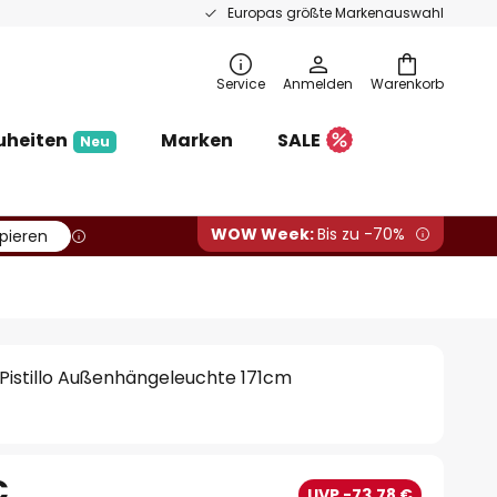
Europas größte Markenauswahl
Service
Anmelden
Warenkorb
uheiten
Marken
SALE
Neu
WOW Week:
Bis zu -70%
pieren
e Pistillo Außenhängeleuchte 171cm
€
UVP -73,78 €