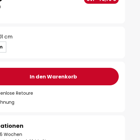
01 cm
cm
In den Warenkorb
tenlose Retoure
chnung
mationen
 - 6 Wochen