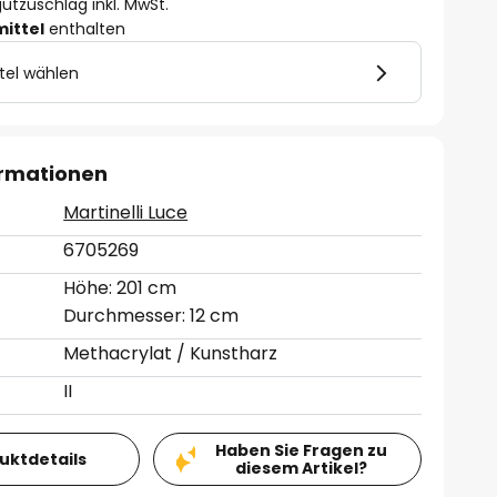
utzuschlag inkl. MwSt.
mittel
enthalten
tel wählen
ormationen
Martinelli Luce
6705269
Höhe: 201 cm
Durchmesser: 12 cm
Methacrylat / Kunstharz
II
Haben Sie Fragen zu
duktdetails
diesem Artikel?