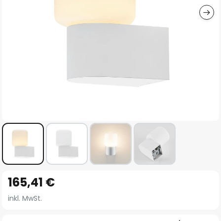
Zum
165,41 €
Anfang
der
inkl. MwSt.
Bildgalerie