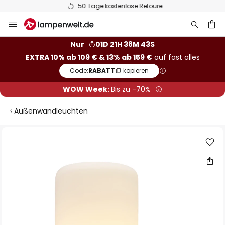
50 Tage kostenlose Retoure
Zum
Inhalt
springen
he
Nur
01D 21H 38M 43S
EXTRA 10% ab 109 € & 13% ab 159 €
auf fast alles
Code:
RABATT
kopieren
WOW Week:
Bis zu -70%
Außenwandleuchten
Zum
Ende
der
Bildgalerie
springen