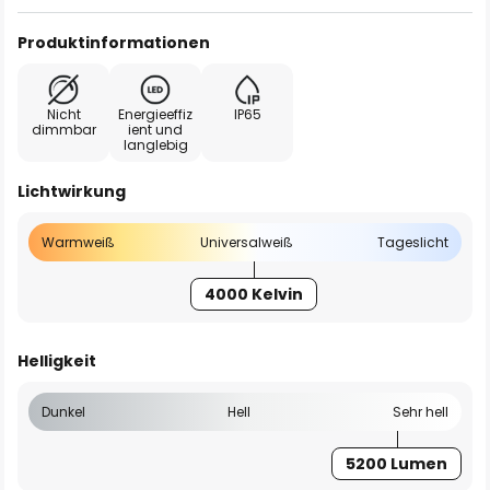
Produktinformationen
Nicht
Energieeffiz
IP65
dimmbar
ient und
langlebig
Lichtwirkung
Warmweiß
Universalweiß
Tageslicht
4000 Kelvin
Helligkeit
Dunkel
Hell
Sehr hell
5200 Lumen