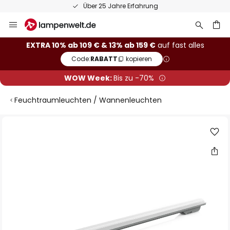
Über 25 Jahre Erfahrung
Zum
Inhalt
springen
he
EXTRA 10% ab 109 € & 13% ab 159 €
auf fast alles
Code:
RABATT
kopieren
WOW Week:
Bis zu -70%
Feuchtraumleuchten / Wannenleuchten
Zum
Ende
der
Bildgalerie
springen