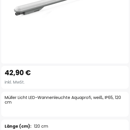
Zum
42,90 €
Anfang
der
inkl. MwSt.
Bildgalerie
springen
Müller Licht LED-Wannenleuchte Aquaprofi, weiß, IP65, 120
cm
Länge (cm):
120 cm