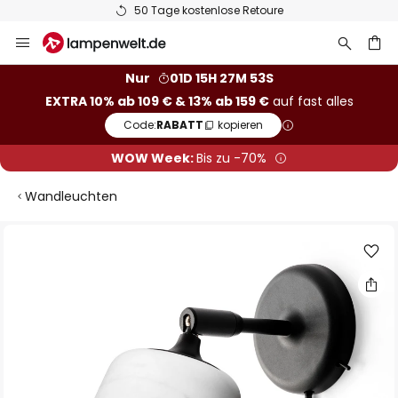
50 Tage kostenlose Retoure
Zum
Inhalt
springen
he
Nur
01D 15H 27M 52S
EXTRA 10% ab 109 € & 13% ab 159 €
auf fast alles
Code:
RABATT
kopieren
WOW Week:
Bis zu -70%
Wandleuchten
Zum
Ende
der
Bildgalerie
springen