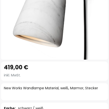
Zum
419,00 €
Anfang
der
inkl. MwSt.
Bildgalerie
springen
New Works Wandlampe Material, weiß, Marmor, Stecker
Farbe:
schwarz / weiß