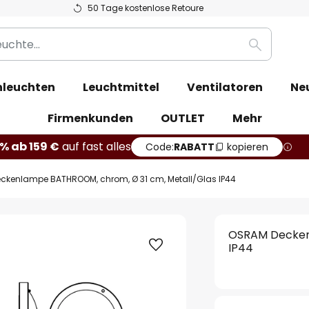
50 Tage kostenlose Retoure
Suche
leuchten
Leuchtmittel
Ventilatoren
Ne
Firmenkunden
OUTLET
Mehr
% ab 159 €
auf fast alles
Code:
RABATT
kopieren
ckenlampe BATHROOM, chrom, Ø 31 cm, Metall/Glas IP44
OSRAM Decken
IP44