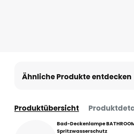
Anfang
der
Bildgalerie
springen
Ähnliche Produkte entdecken
Produktübersicht
Produktdeta
Bad-Deckenlampe BATHROOM 
Spritzwasserschutz