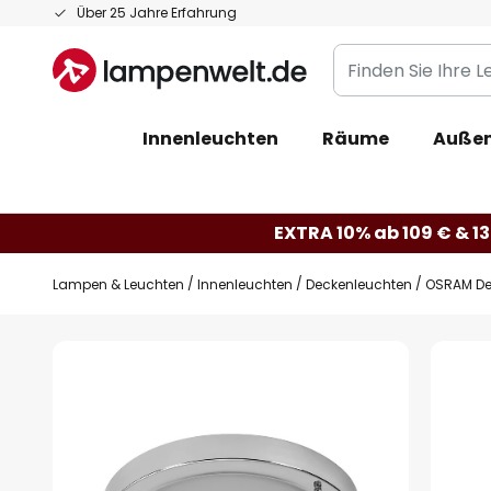
Zum
Über 25 Jahre Erfahrung
Inhalt
Finden
springen
Sie
Ihre
Innenleuchten
Räume
Außen
Leuchte...
EXTRA 10% ab 109 € & 13
Lampen & Leuchten
Innenleuchten
Deckenleuchten
OSRAM De
Zum
Ende
der
Bildgalerie
springen