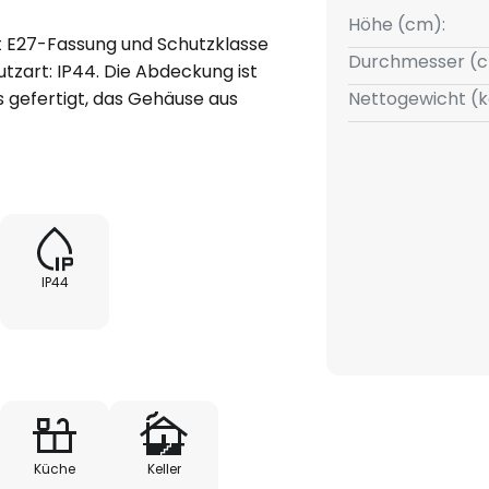
Höhe (cm):
E27-Fassung und Schutzklasse
Durchmesser (c
tzart: IP44. Die Abdeckung ist
s gefertigt, das Gehäuse aus
Nettogewicht (k
nenraumanwendungen.
IP44
Küche
Keller