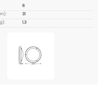
8
m):
31
g):
1,3