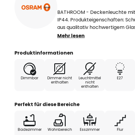
BATHROOM - Deckenleuchte mit 
IP44. Produkteigenschaften: Schu
aus qualitativ hochwertigem Gla
Metall. Anwendungsgebiete: In
Mehr lesen
Badezimmer (IP44).
Produktinformationen
Dimmbar
Dimmer nicht
Leuchtmittel
E27
enthalten
nicht
enthalten
Perfekt für diese Bereiche
Badezimmer
Wohnbereich
Esszimmer
Flur