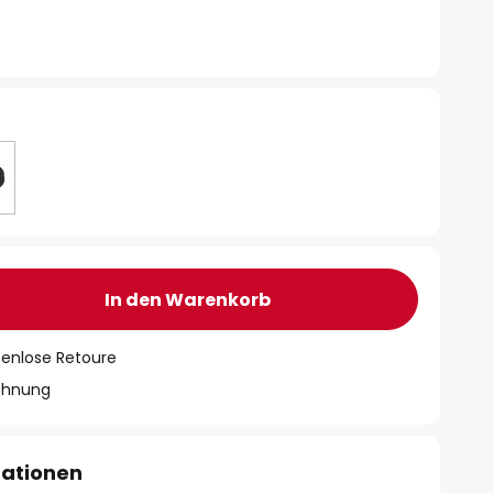
In den Warenkorb
tenlose Retoure
chnung
mationen