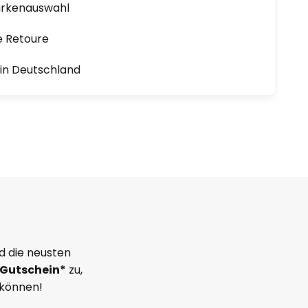
arkenauswahl
e Retoure
1 in Deutschland
d die neusten
Gutschein*
zu,
 können!