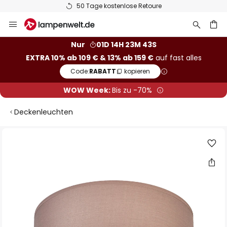
50 Tage kostenlose Retoure
Zum
Inhalt
springen
he
Nur
01D 14H 23M 42S
EXTRA 10% ab 109 € & 13% ab 159 €
auf fast alles
Code:
RABATT
kopieren
WOW Week:
Bis zu -70%
Deckenleuchten
Zum
Ende
der
Bildgalerie
springen