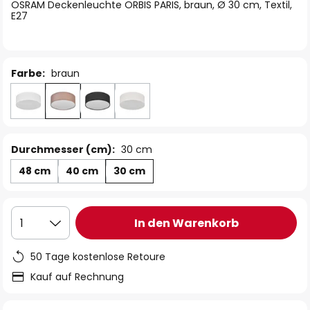
springen
OSRAM Deckenleuchte ORBIS PARIS, braun, Ø 30 cm, Textil,
E27
Farbe:
braun
Durchmesser (cm):
30 cm
48 cm
40 cm
30 cm
In den Warenkorb
1
50 Tage kostenlose Retoure
Kauf auf Rechnung