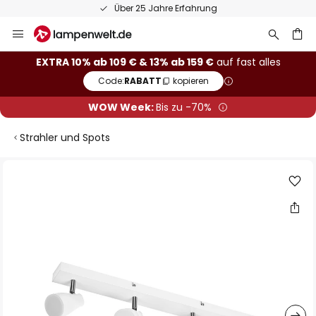
Über 25 Jahre Erfahrung
Zum
Inhalt
springen
he
EXTRA 10% ab 109 € & 13% ab 159 €
auf fast alles
Code:
RABATT
kopieren
WOW Week:
Bis zu -70%
Strahler und Spots
Zum
Ende
der
Bildgalerie
springen