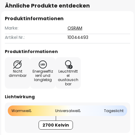
Ähnliche Produkte entdecken
Produktinformationen
Marke:
OSRAM
Artikel Nr.:
10044493
Produktinformationen
Nicht
Energieeffiz
Leuchtmitt
dimmbar
ient und
el
langlebig
austausch
bar
Lichtwirkung
Warmweiß
Universalweiß
Tageslicht
2700 Kelvin