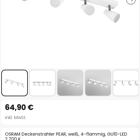
Zum
64,90 €
Anfang
der
inkl. MwSt.
Bildgalerie
springen
OSRAM Deckenstrahler PEAR, weiß, 4-flammig, GU10-LED
2.700 K