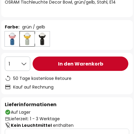
springen
OSRAM Tischleuchte Decor Bowl, grün/gelb, Stahl, E14
Farbe:
grün / gelb
In den Warenkorb
1
50 Tage kostenlose Retoure
Kauf auf Rechnung
Lieferinformationen
Auf Lager
Lieferzeit: 1 - 3 Werktage
Kein Leuchtmittel
enthalten