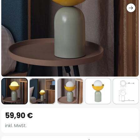
Zum
59,90 €
Anfang
der
inkl. MwSt.
Bildgalerie