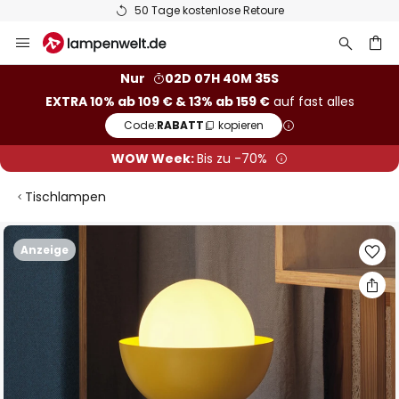
50 Tage kostenlose Retoure
Zum
Inhalt
springen
he
Nur
02D 07H 40M 34S
EXTRA 10% ab 109 € & 13% ab 159 €
auf fast alles
Code:
RABATT
kopieren
WOW Week:
Bis zu -70%
Tischlampen
Zum
Anzeige
Ende
der
Bildgalerie
springen