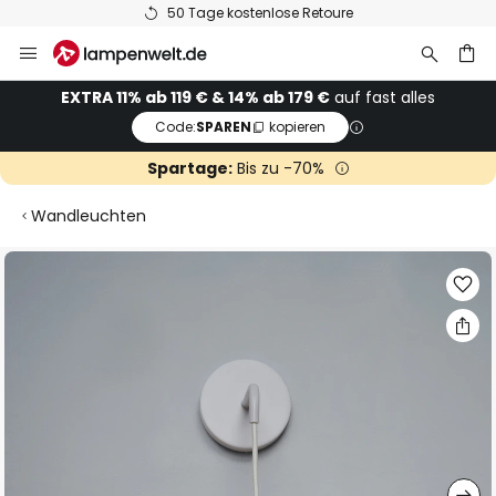
50 Tage kostenlose Retoure
Zum
Inhalt
springen
he
EXTRA 11% ab 119 € & 14% ab 179 €
auf fast alles
Code:
SPAREN
kopieren
Spartage:
Bis zu -70%
Wandleuchten
Zum
Ende
der
Bildgalerie
springen