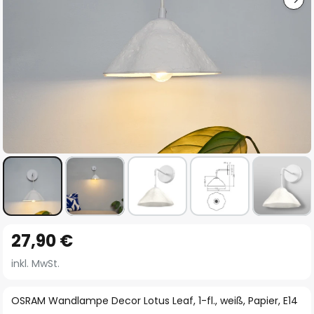
Zum
27,90 €
Anfang
der
inkl. MwSt.
Bildgalerie
springen
OSRAM Wandlampe Decor Lotus Leaf, 1-fl., weiß, Papier, E14