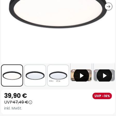
Zum
39,90 €
UVP -16%
Anfang
UVP
47,49 €
der
inkl. MwSt.
Bildgalerie