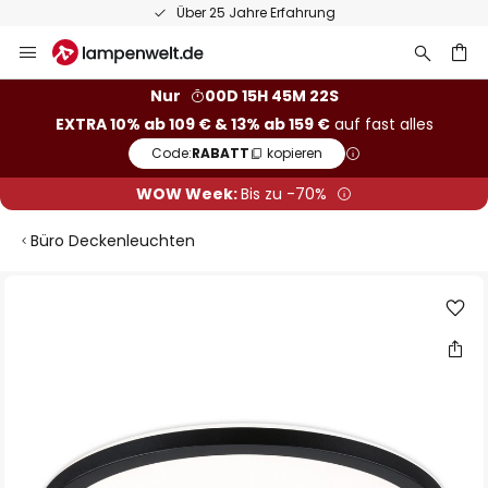
Über 25 Jahre Erfahrung
Zum
Inhalt
springen
he
Nur
00D 15H 45M 22S
EXTRA 10% ab 109 € & 13% ab 159 €
auf fast alles
Code:
RABATT
kopieren
WOW Week:
Bis zu -70%
Büro Deckenleuchten
Zum
Ende
der
Bildgalerie
springen