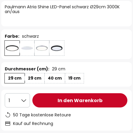
springen
Paulmann Atria Shine LED-Panel schwarz Ø29cm 3000K
an/aus
Farbe:
schwarz
Durchmesser (cm):
29 cm
29 cm
29 cm
40 cm
19 cm
In den Warenkorb
1
50 Tage kostenlose Retoure
Kauf auf Rechnung