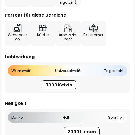
ngaben)
Perfekt für diese Bereiche
Wohnberei
Küche
Arbeitszim
Esszimmer
ch
mer
Lichtwirkung
Warmweiß
Universalweiß
Tageslicht
3000 Kelvin
Helligkeit
Dunkel
Hell
Sehr hell
2000 Lumen