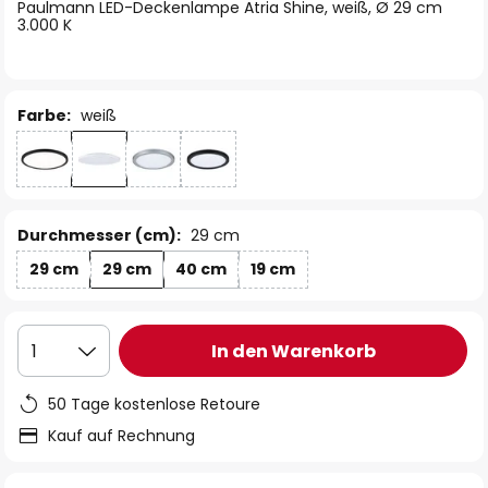
springen
Paulmann LED-Deckenlampe Atria Shine, weiß, Ø 29 cm
3.000 K
Farbe:
weiß
Durchmesser (cm):
29 cm
29 cm
29 cm
40 cm
19 cm
In den Warenkorb
1
50 Tage kostenlose Retoure
Kauf auf Rechnung