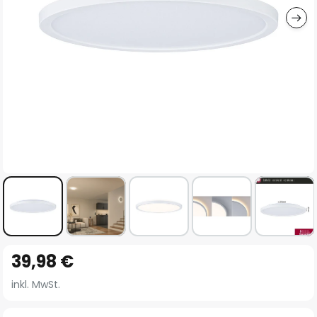
Zum
39,98 €
Anfang
der
inkl. MwSt.
Bildgalerie