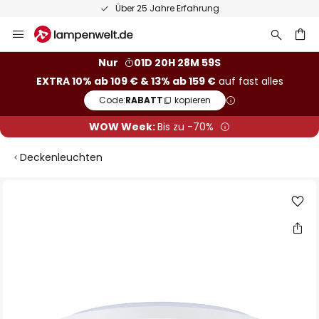
Über 25 Jahre Erfahrung
Zum
Inhalt
springen
he
Nur
01D 20H 28M 58S
EXTRA 10% ab 109 € & 13% ab 159 €
auf fast alles
Code:
RABATT
kopieren
WOW Week:
Bis zu -70%
Deckenleuchten
Zum
Ende
der
Bildgalerie
springen