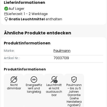
Lieferinformationen
Auf Lager
Lieferzeit: 1 - 2 Werktage
Gratis Leuchtmittel
enthalten
Ähnliche Produkte entdecken
Produktinformationen
Marke:
Paulmann
Artikel Nr.:
70037139
Produktinformationen
Nicht
Energieeffiz
Leuchtmitt
Paulmann
dimmbar
ient und
el nicht
– bis zu 5
langlebig
austausch
Jahren
bar
Garantie
(siehe
Herstellera
ngaben)