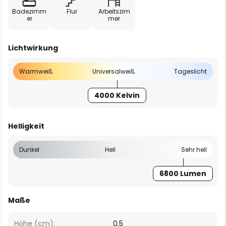
Badezimm
Flur
Arbeitszim
er
mer
Lichtwirkung
Warmweiß
Universalweiß
Tageslicht
4000 Kelvin
Helligkeit
Dunkel
Hell
Sehr hell
6800 Lumen
Maße
Höhe (cm):
0,5