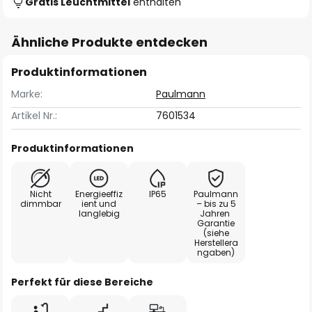
Gratis Leuchtmittel
enthalten
Ähnliche Produkte entdecken
Produktinformationen
Marke:
Paulmann
Artikel Nr.:
7601534
Produktinformationen
Nicht
Energieeffiz
IP65
Paulmann
dimmbar
ient und
– bis zu 5
langlebig
Jahren
Garantie
(siehe
Herstellera
ngaben)
Perfekt für diese Bereiche