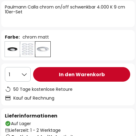
springen
Paulmann Calla chrom on/off schwenkbar 4.000 K 9 cm
10er-Set
Farbe:
chrom matt
In den Warenkorb
1
50 Tage kostenlose Retoure
Kauf auf Rechnung
Lieferinformationen
Auf Lager
Lieferzeit: 1 - 2 Werktage