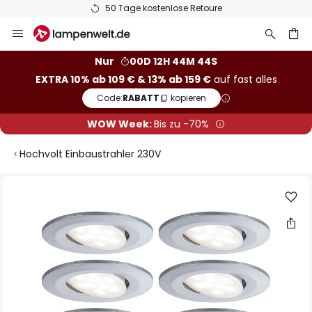
50 Tage kostenlose Retoure
Zum
Inhalt
springen
he
Nur
00D 12H 44M 43S
EXTRA 10% ab 109 € & 13% ab 159 €
auf fast alles
Code:
RABATT
kopieren
WOW Week:
Bis zu -70%
Hochvolt Einbaustrahler 230V
Zum
Ende
der
Bildgalerie
springen