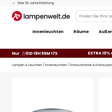
Zum
Über 25 Jahre Erfahrung
Inhalt
Finden
springen
Sie
Ihre
Innenleuchten
Räume
Außen
Leuchte...
EXTRA 10% a
Nur
01D 19H 55M 16S
Lampen & Leuchten
Innenleuchten
Einbaustrahler & Einbauspo
Zum
Ende
der
Bildgalerie
springen