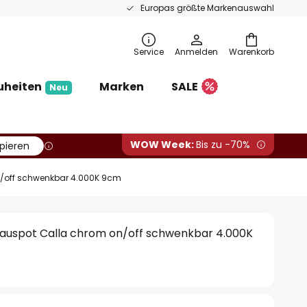
Europas größte Markenauswahl
Service
Anmelden
Warenkorb
uheiten
Marken
SALE
Neu
WOW Week:
Bis zu -70%
pieren
/off schwenkbar 4.000K 9cm
auspot Calla chrom on/off schwenkbar 4.000K