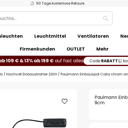
50 Tage kostenlose Retoure
Suche
leuchten
Leuchtmittel
Ventilatoren
Ne
Firmenkunden
OUTLET
Mehr
b 109 € & 13% ab 159 €
auf fast alles
Code:
RABATT
ko
ts
Hochvolt Einbaustrahler 230V
Paulmann Einbauspot Calla chrom on
Paulmann Einb
9cm