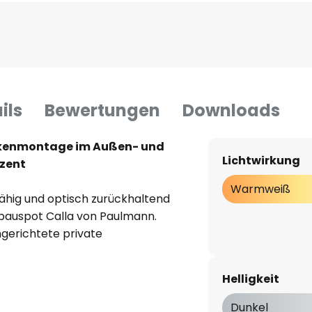
ils
Bewertungen
Downloads
ckenmontage im Außen- und
Lichtwirkung
ezent
Warmweiß
fähig und optisch zurückhaltend
nbauspot Calla von Paulmann.
gerichtete private
Wetter ausgesetzten
ässige und energieeffiziente
Helligkeit
Dunkel