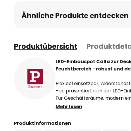
Ähnliche Produkte entdecken
Produktübersicht
Produktdeta
LED-Einbauspot Calla zur De
Feuchtbereich - robust und d
Flexibel einsetzbar, widerstands
- so präsentiert sich der LED-Ei
Für Geschäftsräume, modern ein
Wohnräume oder den Wind und 
Mehr lesen
Außenbereich bietet Calla zuverl
Beleuchtung.
Produktinformationen