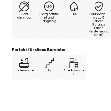
Das um 30 ° schwenkbare Leuch
Ausstrahlwinkel von 100 ° wird v
Nicht
Energieeffizie
IP65
Paulmann –
aus Kunststoff eingefasst. Eine
dimmbar
nt und
bis zu 5
langlebig
Jahren
sorgt dafür, dass das universalw
Garantie
blendfrei erscheint. Über den e
(siehe
Herstellerang
230 V-Decken-/Wandverkabelu
aben)
zusammen geschaltet werden.
Perfekt für diese Bereiche
Badezimmer
Flur
Arbeitszimme
r