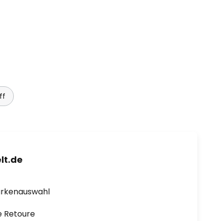
ff
lt.de
arkenauswahl
e Retoure