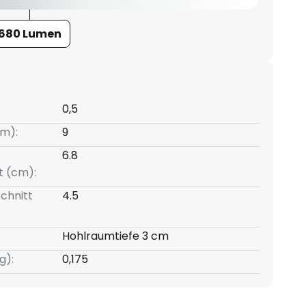
680 Lumen
0,5
m):
9
6.8
t (cm):
chnitt
4.5
Hohlraumtiefe 3 cm
g):
0,175