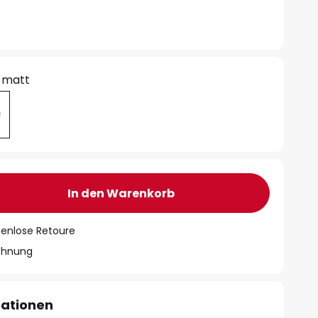
 matt
In den Warenkorb
tenlose Retoure
chnung
mationen