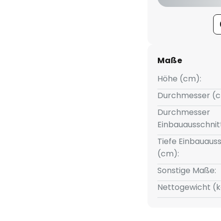
tmodul mit einem
on einer kreisrunden Halterung
 matte Kunststoffabdeckung
eiße LED-Licht gleichmäßig und
ntsprechenden Anschluss an die
Maße
ng können mehrere Leuchten
Höhe (cm):
Durchmesser (c
Durchmesser
Einbauausschnit
Tiefe Einbauauss
(cm):
Sonstige Maße:
Nettogewicht (k