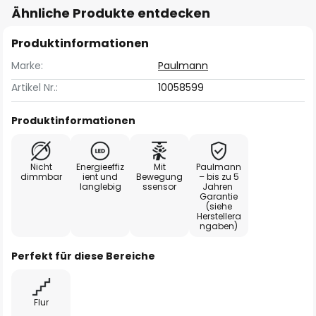
Ähnliche Produkte entdecken
Produktinformationen
Marke:
Paulmann
Artikel Nr.:
10058599
Produktinformationen
Nicht
Energieeffiz
Mit
Paulmann
dimmbar
ient und
Bewegung
– bis zu 5
langlebig
ssensor
Jahren
Garantie
(siehe
Herstellera
ngaben)
Perfekt für diese Bereiche
Flur