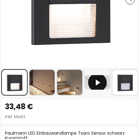
Zum
33,48 €
Anfang
der
inkl. MwSt.
Bildgalerie
springen
Paulmann LED Einbauwandlampe Tsaro Sensor schwarz
Kunststoff