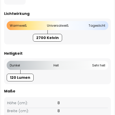
Lichtwirkung
Warmweiß
Universalweiß
Tageslicht
2700 Kelvin
Helligkeit
Dunkel
Hell
Sehr hell
120 Lumen
Maße
Höhe (cm):
8
Breite (cm):
8