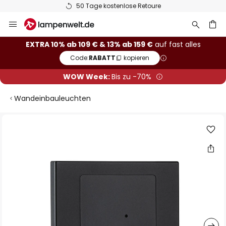
50 Tage kostenlose Retoure
Zum
Inhalt
springen
he
EXTRA 10% ab 109 € & 13% ab 159 €
auf fast alles
Code:
RABATT
kopieren
WOW Week:
Bis zu -70%
Wandeinbauleuchten
Zum
Ende
der
Bildgalerie
springen