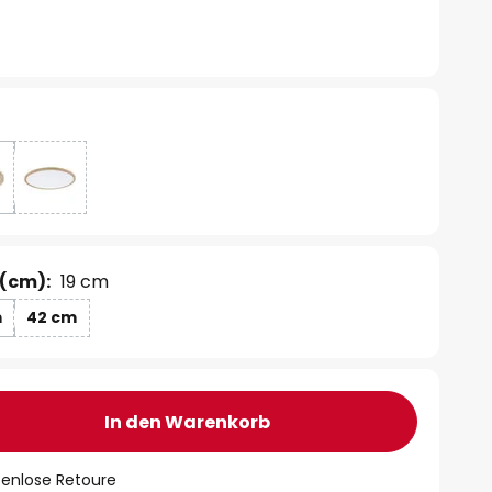
(cm):
19 cm
m
42 cm
In den Warenkorb
tenlose Retoure