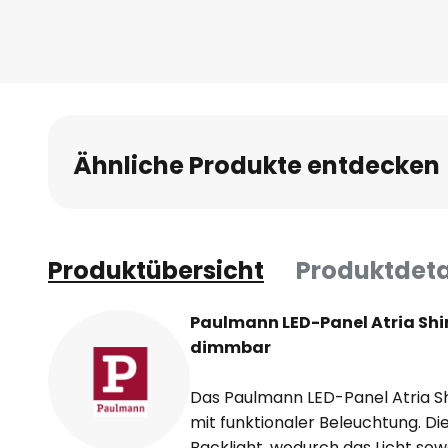
Anfang
der
Bildgalerie
springen
Ähnliche Produkte entdecken
Produktübersicht
Produktdeta
Paulmann LED-Panel Atria Shin
dimmbar
Das Paulmann LED-Panel Atria S
mit funktionaler Beleuchtung. Di
Backlight, wodurch das Licht sow