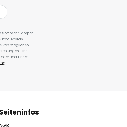
em Sortiment Lampen
 Produktpreis-
te von möglichen
fehlungen. Eine
 oder über unser
ung
.
Seiteninfos
AGB