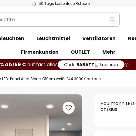
50 Tage kostenlose Retoure
Suche
leuchten
Leuchtmittel
Ventilatoren
Ne
Firmenkunden
OUTLET
Mehr
% ab 159 €
auf fast alles
Code:
RABATT
kopieren
LED-Panel Atria Shine, Ø19cm weiß IP44 3000K an/aus
Paulmann LED-
an/aus