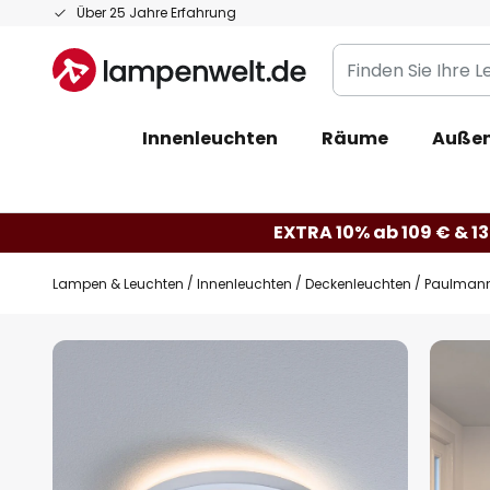
Zum
Über 25 Jahre Erfahrung
Inhalt
Finden
springen
Sie
Ihre
Innenleuchten
Räume
Außen
Leuchte...
EXTRA 10% ab 109 € & 13
Lampen & Leuchten
Innenleuchten
Deckenleuchten
Paulmann 
Zum
Ende
der
Bildgalerie
springen