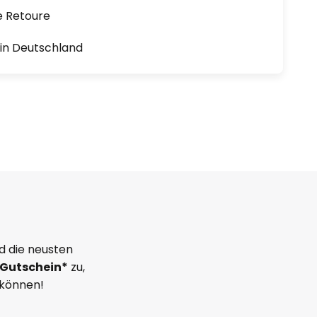
e Retoure
1 in Deutschland
d die neusten
Gutschein*
zu,
 können!