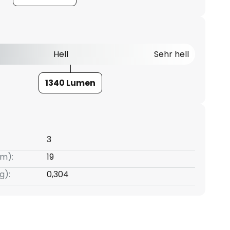
Hell
Sehr hell
1340 Lumen
3
m):
19
g):
0,304