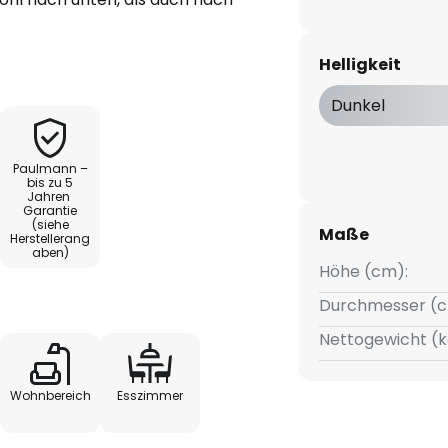
4 ist die Leuchte nicht nur für
dern passt zudem auch ins
Helligkeit
äume. Das LED-Panel kann
 auch an der Wand montiert
Dunkel
Paulmann –
bis zu 5
Jahren
Garantie
(siehe
Maße
Herstellerang
aben)
Höhe (cm):
Durchmesser (c
Nettogewicht (k
Wohnbereich
Esszimmer