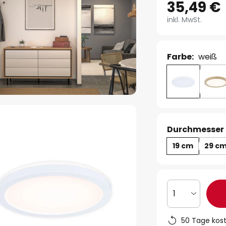
35,49 €
inkl. MwSt.
Farbe:
weiß
Durchmesser 
19 cm
29 c
1
50 Tage kos