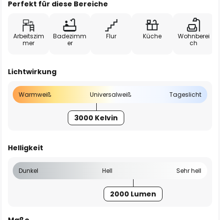
Perfekt für diese Bereiche
Arbeitszim
Badezimm
Flur
Küche
Wohnberei
mer
er
ch
Lichtwirkung
Warmweiß
Universalweiß
Tageslicht
3000 Kelvin
Helligkeit
Dunkel
Hell
Sehr hell
2000 Lumen