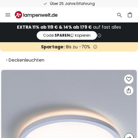
Über 25 Jahre Erfahrung
Zum
Inhalt
springen
he
EXTRA 11% ab 119 € & 14% ab 179 €
auf fast alles
Code:
SPAREN
kopieren
Spartage:
Bis zu -70%
Deckenleuchten
Zum
Ende
der
Bildgalerie
springen