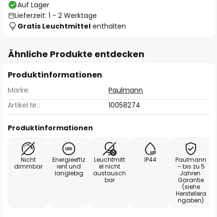
Auf Lager
Lieferzeit: 1 - 2 Werktage
Gratis Leuchtmittel
enthalten
Ähnliche Produkte entdecken
Produktinformationen
Marke:
Paulmann
Artikel Nr.:
10058274
Produktinformationen
Nicht
Energieeffiz
Leuchtmitt
IP44
Paulmann
dimmbar
ient und
el nicht
– bis zu 5
langlebig
austausch
Jahren
bar
Garantie
(siehe
Herstellera
ngaben)