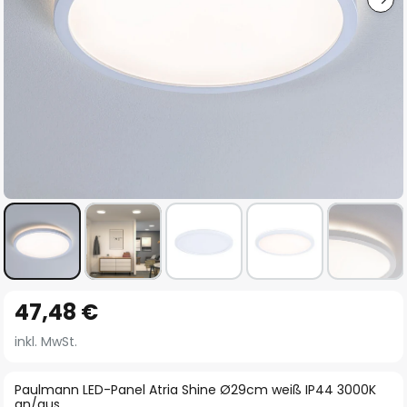
Zum
47,48 €
Anfang
der
inkl. MwSt.
Bildgalerie
springen
Paulmann LED-Panel Atria Shine Ø29cm weiß IP44 3000K
an/aus