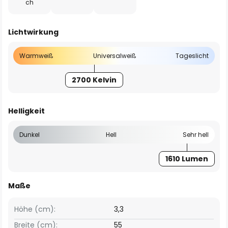
ch
Lichtwirkung
Warmweiß
Universalweiß
Tageslicht
2700 Kelvin
Helligkeit
Dunkel
Hell
Sehr hell
1610 Lumen
Maße
Höhe (cm):
3,3
Breite (cm):
55