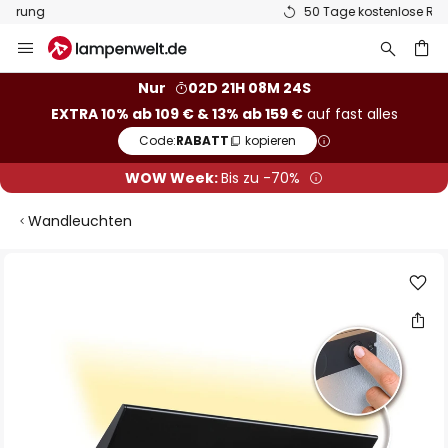
50 Tage kostenlose Retoure
Zum
Inhalt
springen
he
Nur
02D 21H 08M 24S
EXTRA 10% ab 109 € & 13% ab 159 €
auf fast alles
Code:
RABATT
kopieren
WOW Week:
Bis zu -70%
Wandleuchten
Zum
Ende
der
Bildgalerie
springen