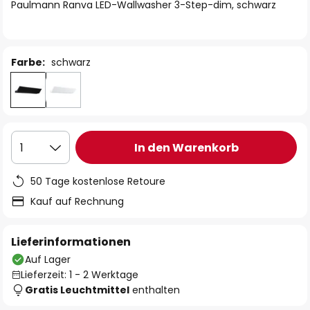
springen
Paulmann Ranva LED-Wallwasher 3-Step-dim, schwarz
Farbe:
schwarz
In den Warenkorb
1
50 Tage kostenlose Retoure
Kauf auf Rechnung
Lieferinformationen
Auf Lager
Lieferzeit: 1 - 2 Werktage
Gratis Leuchtmittel
enthalten