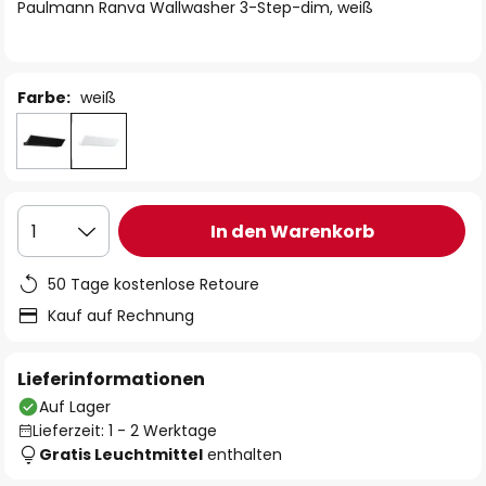
springen
Paulmann Ranva Wallwasher 3-Step-dim, weiß
Farbe:
weiß
In den Warenkorb
1
50 Tage kostenlose Retoure
Kauf auf Rechnung
Lieferinformationen
Auf Lager
Lieferzeit: 1 - 2 Werktage
Gratis Leuchtmittel
enthalten