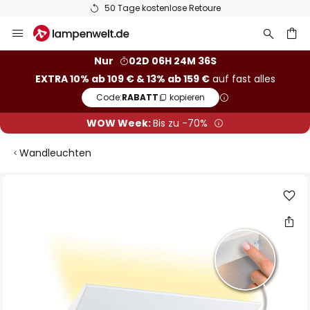
50 Tage kostenlose Retoure
Zum
Inhalt
springen
he
Nur
02D 06H 24M 35S
EXTRA 10% ab 109 € & 13% ab 159 €
auf fast alles
Code:
RABATT
kopieren
WOW Week:
Bis zu -70%
Wandleuchten
Zum
Ende
der
Bildgalerie
springen