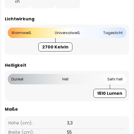
ch
Lichtwirkung
Warmweiß
Universalweiß
Tageslicht
2700 Kelvin
Helligkeit
Dunkel
Hell
Sehr hell
1610 Lumen
Maße
Höhe (cm):
3,3
Breite (cm):
55