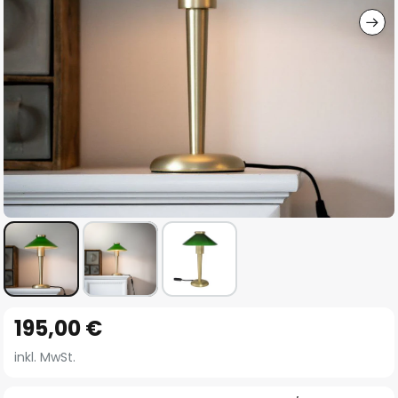
Zum
195,00 €
Anfang
der
inkl. MwSt.
Bildgalerie