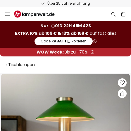
Über 25 Jahre Erfahrung
Zum
Inhalt
springen
he
Nur
01D 22H 49M 41S
EXTRA 10% ab 109 € & 13% ab 159 €
auf fast alles
Code:
RABATT
kopieren
WOW Week:
Bis zu -70%
Tischlampen
Zum
Ende
der
Bildgalerie
springen