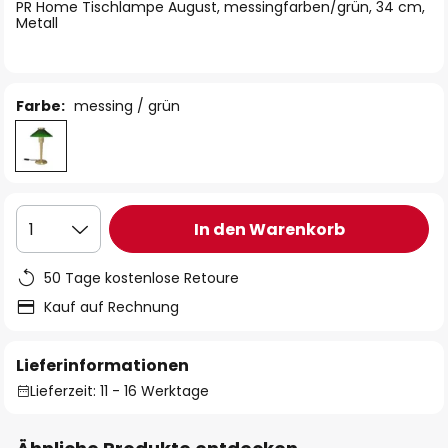
springen
PR Home Tischlampe August, messingfarben/grün, 34 cm,
Metall
Farbe:
messing / grün
In den Warenkorb
1
50 Tage kostenlose Retoure
Kauf auf Rechnung
Lieferinformationen
Lieferzeit: 11 - 16 Werktage