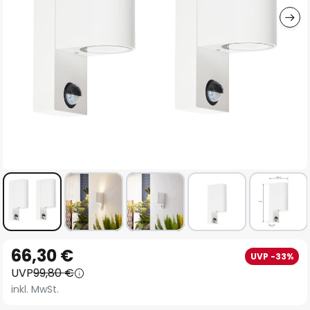
Zum
66,30 €
UVP -33%
Anfang
UVP
99,80 €
der
inkl. MwSt.
Bildgalerie