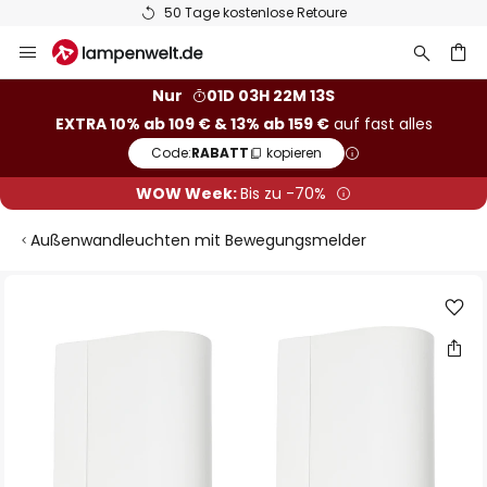
50 Tage kostenlose Retoure
Zum
Inhalt
springen
he
Nur
01D 03H 22M 12S
EXTRA 10% ab 109 € & 13% ab 159 €
auf fast alles
Code:
RABATT
kopieren
WOW Week:
Bis zu -70%
Außenwandleuchten mit Bewegungsmelder
Zum
Ende
der
Bildgalerie
springen