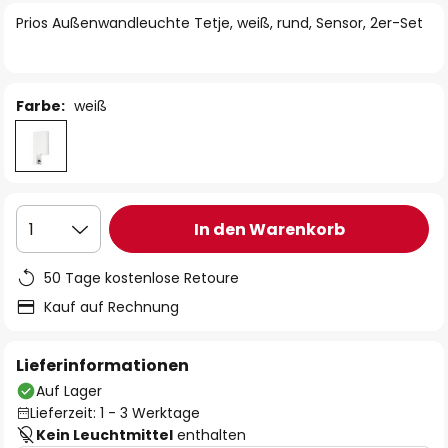
springen
Prios Außenwandleuchte Tetje, weiß, rund, Sensor, 2er-Set
Farbe:
weiß
In den Warenkorb
1
50 Tage kostenlose Retoure
Kauf auf Rechnung
Lieferinformationen
Auf Lager
Lieferzeit: 1 - 3 Werktage
Kein Leuchtmittel
enthalten