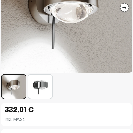
Zum
332,01 €
Anfang
der
inkl. MwSt.
Bildgalerie