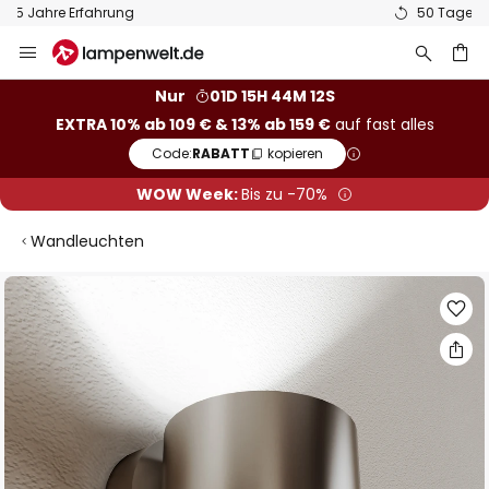
50 Tage kostenlose Retoure
Zum
Inhalt
springen
he
Nur
01D 15H 44M 12S
EXTRA 10% ab 109 € & 13% ab 159 €
auf fast alles
Code:
RABATT
kopieren
WOW Week:
Bis zu -70%
Wandleuchten
Zum
Ende
der
Bildgalerie
springen