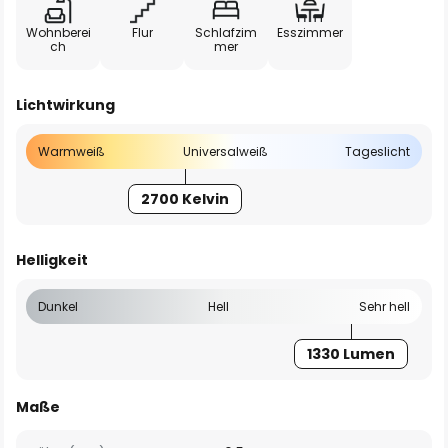
Wohnberei
Flur
Schlafzim
Esszimmer
ch
mer
Lichtwirkung
Warmweiß
Universalweiß
Tageslicht
2700 Kelvin
Helligkeit
Dunkel
Hell
Sehr hell
1330 Lumen
Maße