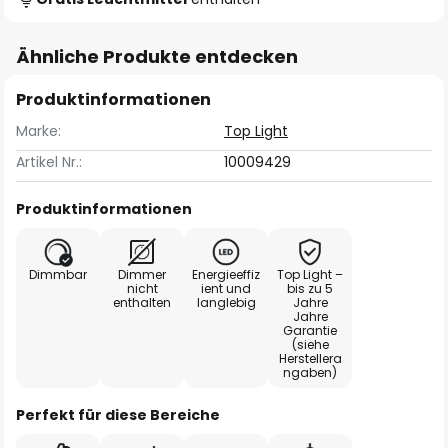
Ähnliche Produkte entdecken
Produktinformationen
Marke:
Top Light
Artikel Nr.:
10009429
Produktinformationen
Dimmbar
Dimmer
Energieeffiz
Top Light –
nicht
ient und
bis zu 5
enthalten
langlebig
Jahre
Jahre
Garantie
(siehe
Herstellera
ngaben)
Perfekt für diese Bereiche