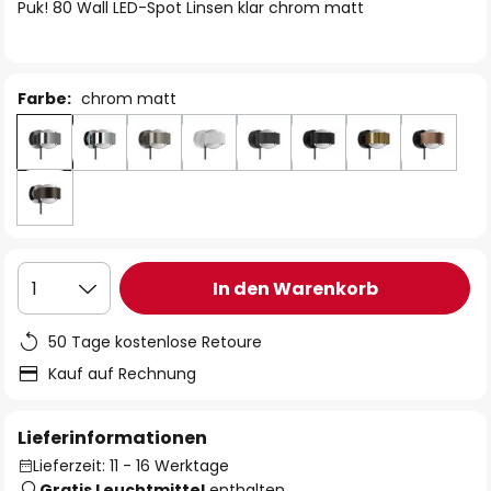
springen
Puk! 80 Wall LED-Spot Linsen klar chrom matt
Farbe:
chrom matt
In den Warenkorb
1
50 Tage kostenlose Retoure
Kauf auf Rechnung
Lieferinformationen
Lieferzeit: 11 - 16 Werktage
Gratis Leuchtmittel
enthalten