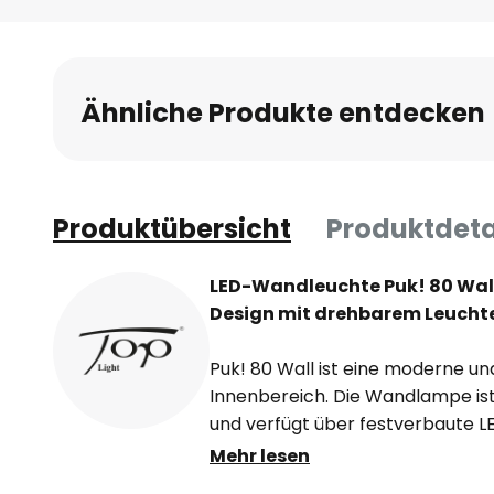
Ähnliche Produkte entdecken
Produktübersicht
Produktdeta
LED-Wandleuchte Puk! 80 Wa
Design mit drehbarem Leuchte
Puk! 80 Wall ist eine moderne und
Innenbereich. Die Wandlampe ist
und verfügt über festverbaute L
Beleuchtung nach oben und unte
Mehr lesen
ist um 360° drehbar, sodass der 