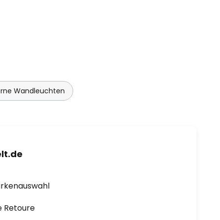
rne Wandleuchten
lt.de
arkenauswahl
e Retoure