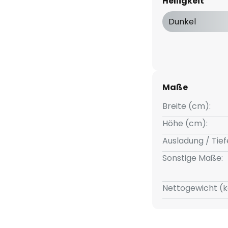
Helligkeit
 werden kann.
Dunkel
t sich hervorragend für den
externen Phasenabschnittdimmer
h mit weiteren Leuchten der
stimmiger Gesamteindruck und
haffen werden kann.
Maße
Breite (cm):
 Reflektortechnik
Höhe (cm):
 extrem unempfindliche
Ausladung / Tief
Sonstige Maße:
Nettogewicht (k
möglicht schnelles Einsetzen