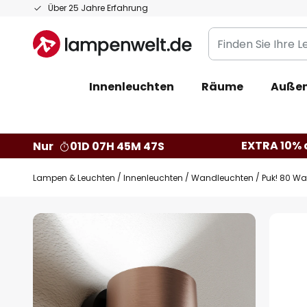
Zum
Über 25 Jahre Erfahrung
Inhalt
Finden
springen
Sie
Ihre
Innenleuchten
Räume
Außen
Leuchte...
EXTRA 10% a
Nur
01D 07H 45M 46S
Lampen & Leuchten
Innenleuchten
Wandleuchten
Puk! 80 Wa
Zum
Ende
der
Bildgalerie
springen