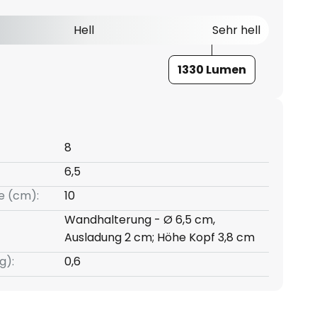
Hell
Sehr hell
1330 Lumen
8
6,5
e (cm):
10
Wandhalterung - Ø 6,5 cm,
Ausladung 2 cm; Höhe Kopf 3,8 cm
g):
0,6