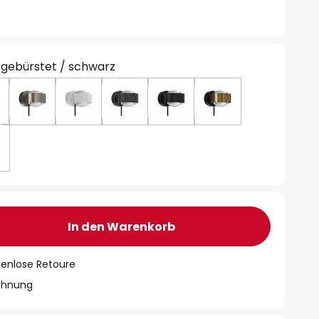
 gebürstet / schwarz
In den Warenkorb
tenlose Retoure
chnung