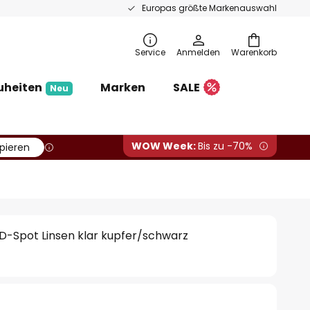
Europas größte Markenauswahl
Service
Anmelden
Warenkorb
uheiten
Marken
SALE
Neu
WOW Week:
Bis zu -70%
pieren
ED-Spot Linsen klar kupfer/schwarz