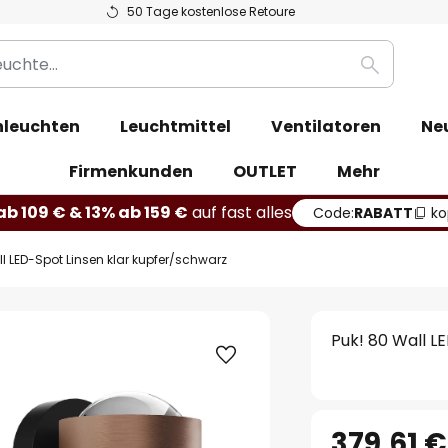
50 Tage kostenlose Retoure
Suche
leuchten
Leuchtmittel
Ventilatoren
Ne
Firmenkunden
OUTLET
Mehr
b 109 € & 13% ab 159 €
auf fast alles
Code:
RABATT
ko
ll LED-Spot Linsen klar kupfer/schwarz
Puk! 80 Wall L
379,61 €