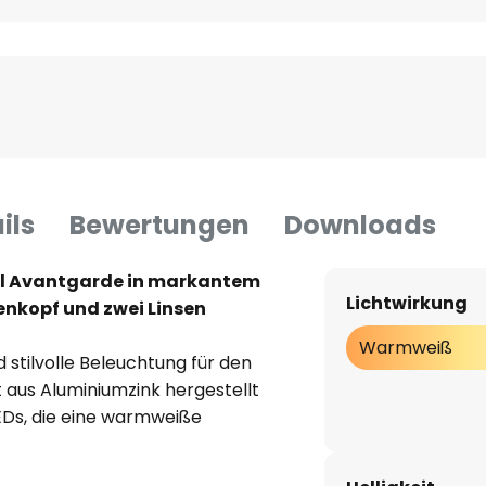
ils
Bewertungen
Downloads
ll Avantgarde in markantem
Lichtwirkung
nkopf und zwei Linsen
Warmweiß
 stilvolle Beleuchtung für den
 aus Aluminiumzink hergestellt
EDs, die eine warmweiße
n generieren. Ihr Leuchtenkopf
Winkel des Lichts nach Bedarf