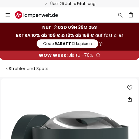
Über 25 Jahre Erfahrung
Zum
Inhalt
springen
he
Nur
02D 09H 39M 25S
EXTRA 10% ab 109 € & 13% ab 159 €
auf fast alles
Code:
RABATT
kopieren
WOW Week:
Bis zu -70%
Strahler und Spots
Zum
Ende
der
Bildgalerie
springen