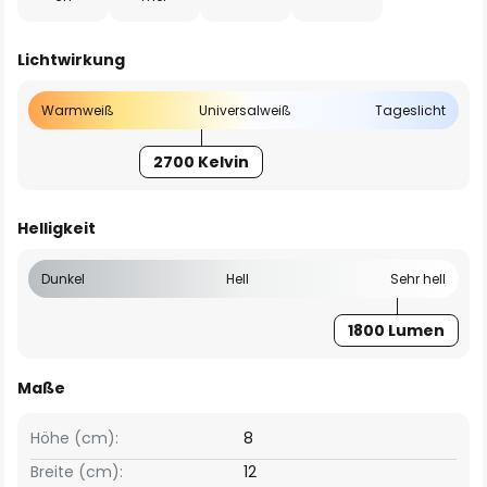
Lichtwirkung
Warmweiß
Universalweiß
Tageslicht
2700 Kelvin
Helligkeit
Dunkel
Hell
Sehr hell
1800 Lumen
Maße
Höhe (cm):
8
Breite (cm):
12