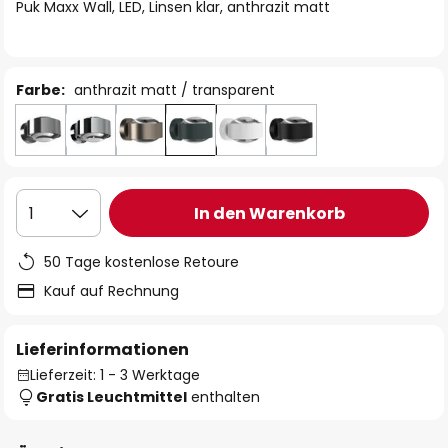
springen
Puk Maxx Wall, LED, Linsen klar, anthrazit matt
Farbe:
anthrazit matt / transparent
In den Warenkorb
1
50 Tage kostenlose Retoure
Kauf auf Rechnung
Lieferinformationen
Lieferzeit: 1 - 3 Werktage
Gratis Leuchtmittel
enthalten