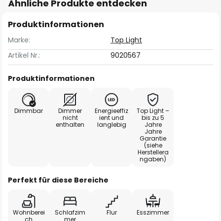
Ähnliche Produkte entdecken
Produktinformationen
Marke:
Top Light
Artikel Nr.:
9020567
Produktinformationen
Dimmbar
Dimmer
Energieeffiz
Top Light –
nicht
ient und
bis zu 5
enthalten
langlebig
Jahre
Jahre
Garantie
(siehe
Herstellera
ngaben)
Perfekt für diese Bereiche
Wohnberei
Schlafzim
Flur
Esszimmer
ch
mer