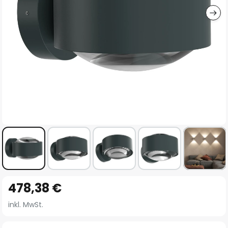
Zum
478,38 €
Anfang
der
inkl. MwSt.
Bildgalerie