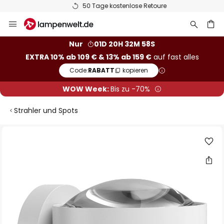
50 Tage kostenlose Retoure
Zum
Inhalt
springen
he
Nur
01D 20H 32M 58S
EXTRA 10% ab 109 € & 13% ab 159 €
auf fast alles
Code:
RABATT
kopieren
WOW Week:
Bis zu -70%
Strahler und Spots
Zum
Ende
der
Bildgalerie
springen