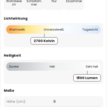
Wohnberei
Schlafzim
Flur
Esszimmer
ch
mer
Lichtwirkung
Warmweiß
Universalweiß
Tageslicht
2700 Kelvin
Helligkeit
Dunkel
Hell
Sehr hell
1800 Lumen
Maße
Höhe (cm):
8