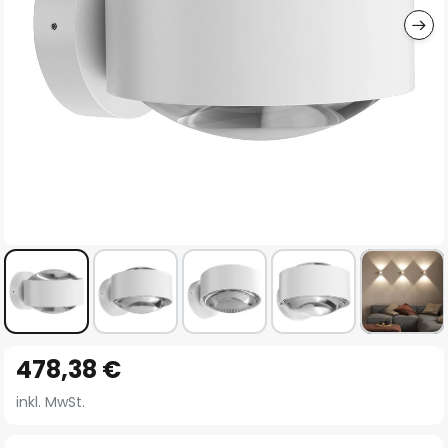
Zum
478,38 €
Anfang
der
inkl. MwSt.
Bildgalerie