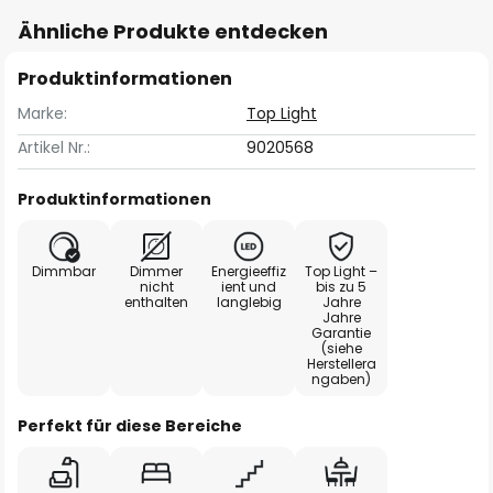
Ähnliche Produkte entdecken
Produktinformationen
Marke:
Top Light
Artikel Nr.:
9020568
Produktinformationen
Dimmbar
Dimmer
Energieeffiz
Top Light –
nicht
ient und
bis zu 5
enthalten
langlebig
Jahre
Jahre
Garantie
(siehe
Herstellera
ngaben)
Perfekt für diese Bereiche