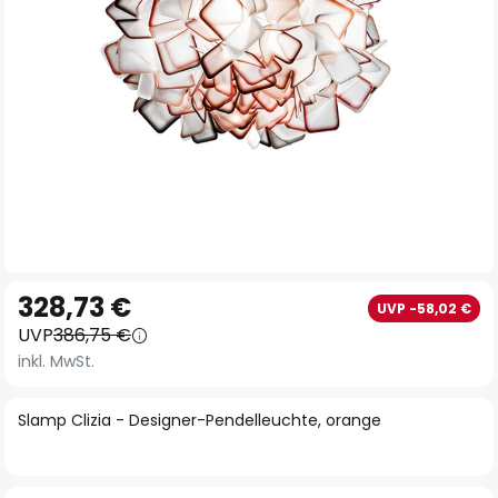
Zum
328,73 €
UVP -58,02 €
Anfang
UVP
386,75 €
der
inkl. MwSt.
Bildgalerie
springen
Slamp Clizia - Designer-Pendelleuchte, orange