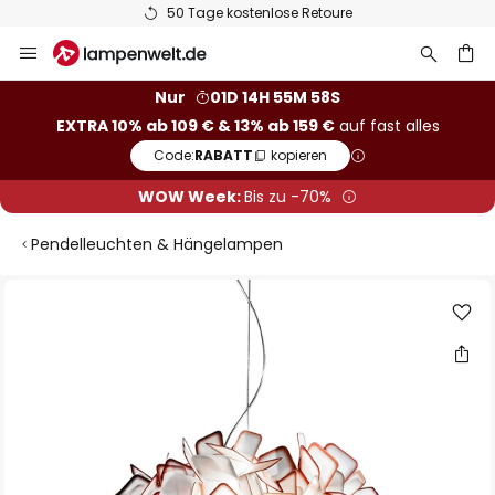
50 Tage kostenlose Retoure
Zum
Inhalt
springen
he
Nur
01D 14H 55M 58S
EXTRA 10% ab 109 € & 13% ab 159 €
auf fast alles
Code:
RABATT
kopieren
WOW Week:
Bis zu -70%
Pendelleuchten & Hängelampen
Zum
Ende
der
Bildgalerie
springen