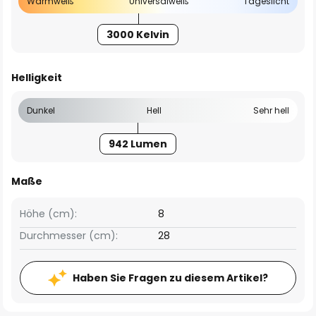
Warmweiß
Universalweiß
Tageslicht
3000 Kelvin
Helligkeit
Dunkel
Hell
Sehr hell
942 Lumen
Maße
Höhe (cm):
8
Durchmesser (cm):
28
Haben Sie Fragen zu diesem Artikel?