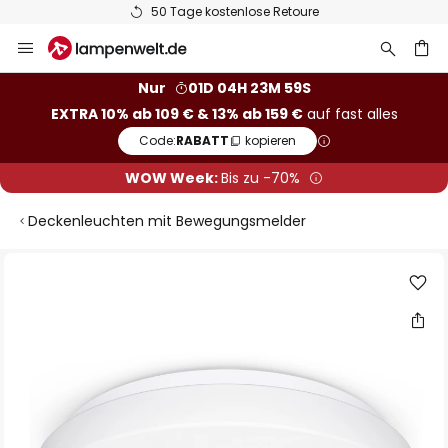
50 Tage kostenlose Retoure
Zum
Inhalt
springen
he
Nur
01D 04H 23M 58S
EXTRA 10% ab 109 € & 13% ab 159 €
auf fast alles
Code:
RABATT
kopieren
WOW Week:
Bis zu -70%
Deckenleuchten mit Bewegungsmelder
Zum
Ende
der
Bildgalerie
springen