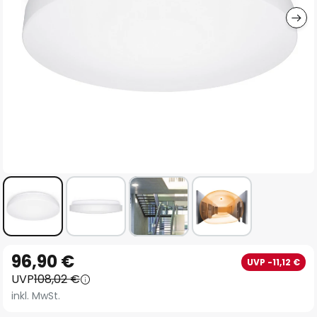
Zum
96,90 €
UVP -11,12 €
Anfang
UVP
108,02 €
der
inkl. MwSt.
Bildgalerie