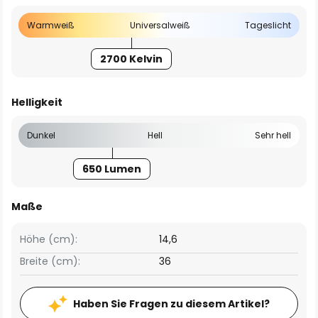
Warmweiß
Universalweiß
Tageslicht
2700 Kelvin
Helligkeit
Dunkel
Hell
Sehr hell
650 Lumen
Maße
Höhe (cm):
14,6
Breite (cm):
36
Haben Sie Fragen zu diesem Artikel?