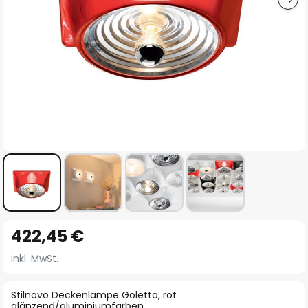
Zum
422,45 €
Anfang
der
inkl. MwSt.
Bildgalerie
springen
Stilnovo Deckenlampe Goletta, rot
glänzend/aluminiumfarben