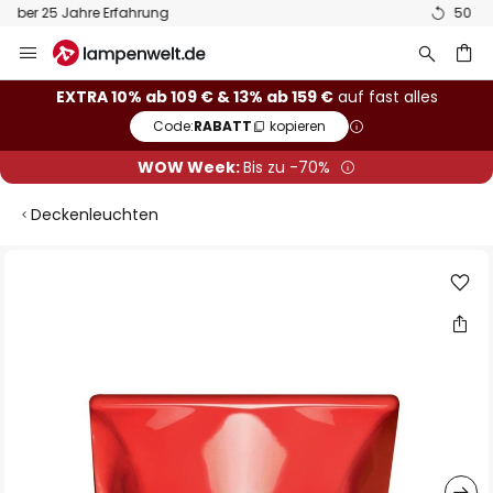
50 Tage kostenlose Retoure
Zum
Inhalt
springen
he
EXTRA 10% ab 109 € & 13% ab 159 €
auf fast alles
Code:
RABATT
kopieren
WOW Week:
Bis zu -70%
Deckenleuchten
Zum
Ende
der
Bildgalerie
springen