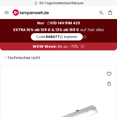
50 Tage kostenlose Retoure
Zum
Inhalt
springen
he
Nur
01D 14H 51M 41S
EXTRA 10% ab 109 € & 13% ab 159 €
auf fast alles
Code:
RABATT
kopieren
WOW Week:
Bis zu -70%
Technisches Licht
Zum
Ende
der
Bildgalerie
springen