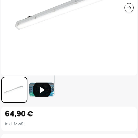
Zum
64,90 €
Anfang
der
inkl. MwSt.
Bildgalerie