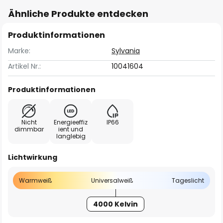
Ähnliche Produkte entdecken
Produktinformationen
Marke:
Sylvania
Artikel Nr.:
10041604
Produktinformationen
Nicht
Energieeffiz
IP66
dimmbar
ient und
langlebig
Lichtwirkung
Warmweiß
Universalweiß
Tageslicht
4000 Kelvin