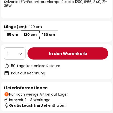
springen
Sylvania LED-Feuchtraumlampe Resisto 1200, IP66, 840, 21-
36W
Länge (cm):
120 cm
65 cm
120 cm
150 cm
In den Warenkorb
1
50 Tage kostenlose Retoure
Kauf auf Rechnung
Lieferinformationen
Nur noch wenige Artikel auf Lager
Lieferzeit: 1 - 3 Werktage
Gratis Leuchtmittel
enthalten