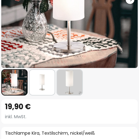
Zum
19,90 €
Anfang
der
inkl. MwSt.
Bildgalerie
springen
Tischlampe Kira, Textilschirm, nickel/weiß