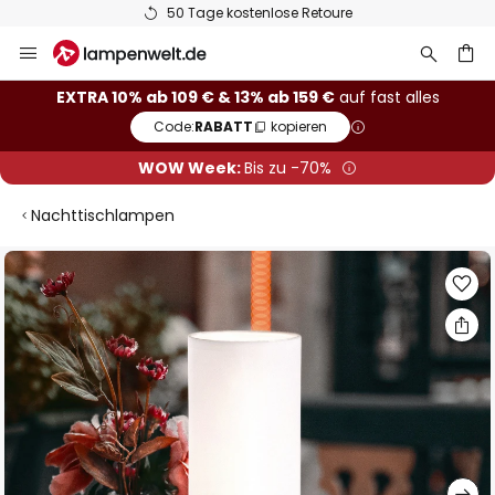
50 Tage kostenlose Retoure
Zum
Inhalt
springen
he
EXTRA 10% ab 109 € & 13% ab 159 €
auf fast alles
Code:
RABATT
kopieren
WOW Week:
Bis zu -70%
Nachttischlampen
Zum
Ende
der
Bildgalerie
springen