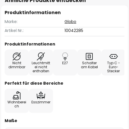
Ähnliche Produkte entdecken
Produktinformationen
Marke:
Globo
Artikel Nr.:
10042285
Produktinformationen
Nicht
Leuchtmitt
E27
Schalter
Typ C -
dimmbar
el nicht
am Kabel
Euro-
enthalten
Stecker
Perfekt für diese Bereiche
Wohnberei
Esszimmer
ch
Maße