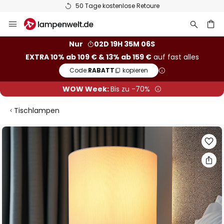
50 Tage kostenlose Retoure
Zum
Inhalt
springen
he
Nur
02D 19H 35M 06S
EXTRA 10% ab 109 € & 13% ab 159 €
auf fast alles
Code:
RABATT
kopieren
WOW Week:
Bis zu -70%
Tischlampen
Zum
Ende
der
Bildgalerie
springen