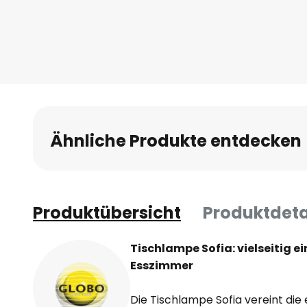
Anfang
der
Bildgalerie
springen
Ähnliche Produkte entdecken
Produktübersicht
Produktdeta
Tischlampe Sofia: vielseitig 
Esszimmer
Die Tischlampe Sofia vereint die 