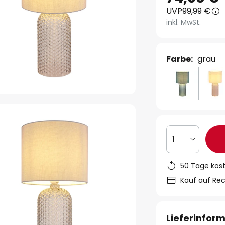
UVP
99,99 €
inkl. MwSt.
Farbe:
grau
1
50 Tage kos
Kauf auf Re
Lieferinfor