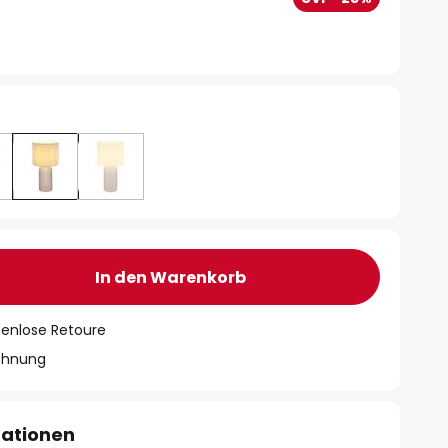
In den Warenkorb
tenlose Retoure
chnung
mationen