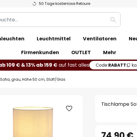
50 Tage kostenlose Retoure
Suche
leuchten
Leuchtmittel
Ventilatoren
Ne
Firmenkunden
OUTLET
Mehr
b 109 € & 13% ab 159 €
auf fast alles
Code:
RABATT
ko
ofia, grau, Höhe 50 cm, Stoff/Glas
Tischlampe Sof
74,90 €