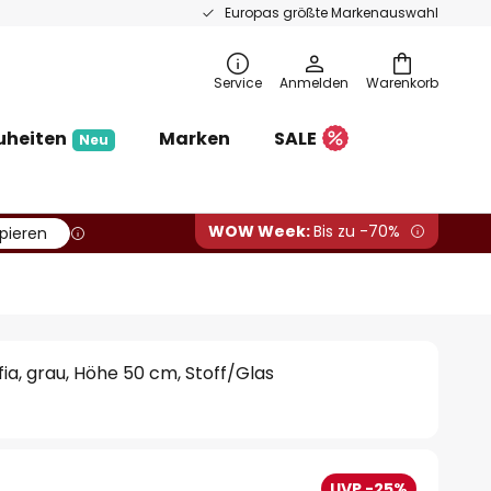
Europas größte Markenauswahl
Service
Anmelden
Warenkorb
uheiten
Marken
SALE
Neu
WOW Week:
Bis zu -70%
pieren
ia, grau, Höhe 50 cm, Stoff/Glas
UVP -25%