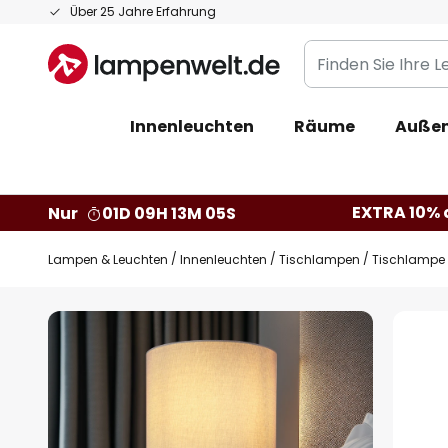
Zum
Über 25 Jahre Erfahrung
Inhalt
Finden
springen
Sie
Ihre
Innenleuchten
Räume
Außen
Leuchte...
EXTRA 10% a
Nur
01D 09H 13M 04S
Lampen & Leuchten
Innenleuchten
Tischlampen
Tischlampe S
Zum
Ende
der
Bildgalerie
springen