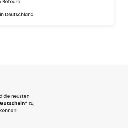
e Retoure
1 in Deutschland
d die neusten
Gutschein*
zu,
 können!