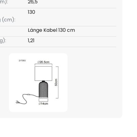
m):
26,5
130
g (cm):
Länge Kabel 130 cm
g):
1,21