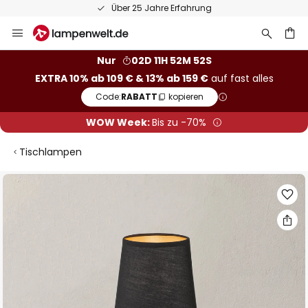
Über 25 Jahre Erfahrung
Zum
Inhalt
springen
he
Nur
02D 11H 52M 52S
EXTRA 10% ab 109 € & 13% ab 159 €
auf fast alles
Code:
RABATT
kopieren
WOW Week:
Bis zu -70%
Tischlampen
Zum
Ende
der
Bildgalerie
springen