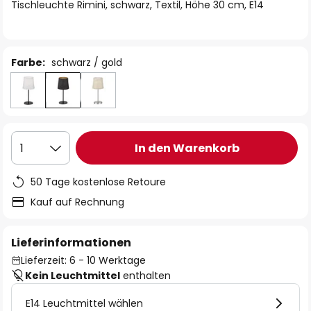
springen
Tischleuchte Rimini, schwarz, Textil, Höhe 30 cm, E14
Farbe:
schwarz / gold
In den Warenkorb
1
50 Tage kostenlose Retoure
Kauf auf Rechnung
Lieferinformationen
Lieferzeit: 6 - 10 Werktage
Kein Leuchtmittel
enthalten
E14 Leuchtmittel wählen