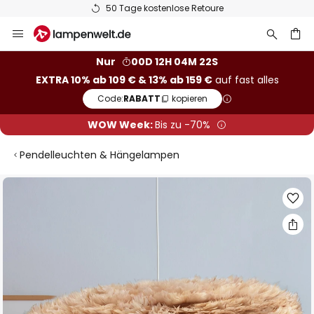
50 Tage kostenlose Retoure
Zum
Inhalt
springen
he
Nur
00D 12H 04M 21S
EXTRA 10% ab 109 € & 13% ab 159 €
auf fast alles
Code:
RABATT
kopieren
WOW Week:
Bis zu -70%
Pendelleuchten & Hängelampen
Zum
Ende
der
Bildgalerie
springen