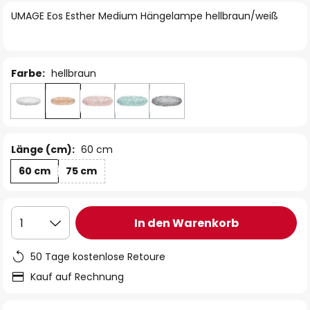
springen
UMAGE Eos Esther Medium Hängelampe hellbraun/weiß
Farbe:
hellbraun
Länge (cm):
60 cm
60 cm
75 cm
In den Warenkorb
1
50 Tage kostenlose Retoure
Kauf auf Rechnung