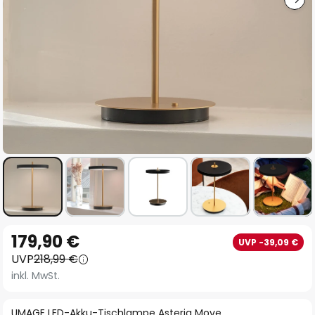
Zum
179,90 €
UVP -39,09 €
Anfang
UVP
218,99 €
der
inkl. MwSt.
Bildgalerie
springen
UMAGE LED-Akku-Tischlampe Asteria Move