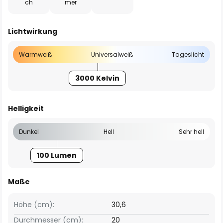
ch
mer
Lichtwirkung
Warmweiß
Universalweiß
Tageslicht
3000 Kelvin
Helligkeit
Dunkel
Hell
Sehr hell
100 Lumen
Maße
Höhe (cm):
30,6
Durchmesser (cm):
20