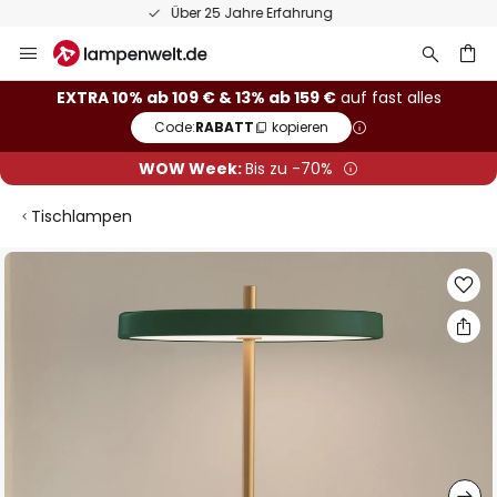
50 Tage kostenlose Retoure
Zum
Inhalt
springen
he
EXTRA 10% ab 109 € & 13% ab 159 €
auf fast alles
Code:
RABATT
kopieren
WOW Week:
Bis zu -70%
Tischlampen
Zum
Ende
der
Bildgalerie
springen