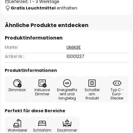
Lieferzeit: 1 - 3 Werktage
Gratis Leuchtmittel
enthalten
Ähnliche Produkte entdecken
Produktinformationen
Marke:
UMAGE
Artikel Nr.:
10001237
Produktinformationen
Dimmbar
Inklusive
Energieeffiz
Schalter
Typ C -
Dimmer
ient und
am
Euro-
langlebig
Produkt
Stecker
Perfekt für diese Bereiche
Wohnberei
Schlafzim
Esszimmer