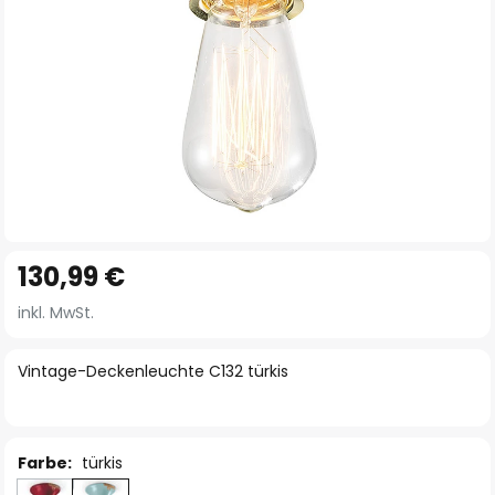
Zum
130,99 €
Anfang
der
inkl. MwSt.
Bildgalerie
springen
Vintage-Deckenleuchte C132 türkis
Farbe:
türkis