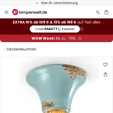
Über 25 Jahre Erfahrung
Zum
Inhalt
springen
he
EXTRA 10% ab 109 € & 13% ab 159 €
auf fast alles
Code:
RABATT
kopieren
WOW Week:
Bis zu -70%
Deckenleuchten
Zum
Ende
der
Bildgalerie
springen