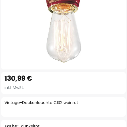
Zum
130,99 €
Anfang
der
inkl. MwSt.
Bildgalerie
springen
Vintage-Deckenleuchte C132 weinrot
Farbe:
dunkelrot