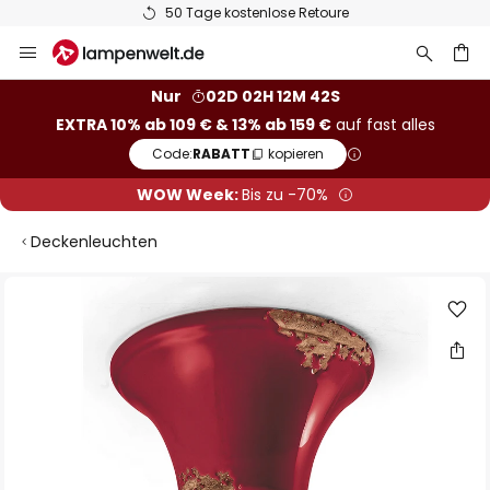
50 Tage kostenlose Retoure
Zum
Inhalt
springen
he
Nur
02D 02H 12M 42S
EXTRA 10% ab 109 € & 13% ab 159 €
auf fast alles
Code:
RABATT
kopieren
WOW Week:
Bis zu -70%
Deckenleuchten
Zum
Ende
der
Bildgalerie
springen