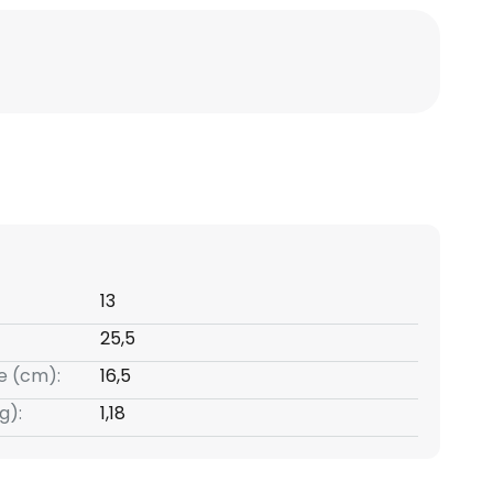
13
25,5
e (cm):
16,5
g):
1,18