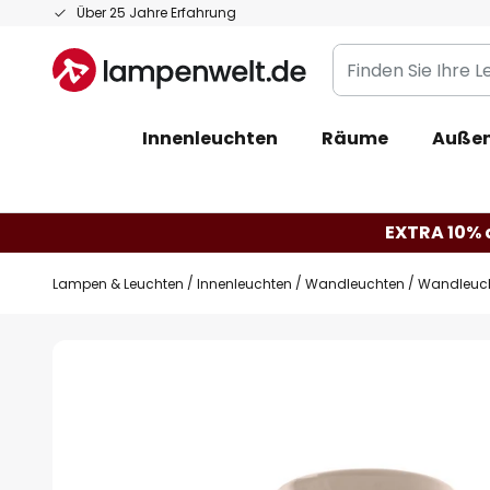
Zum
Über 25 Jahre Erfahrung
Inhalt
Finden
springen
Sie
Ihre
Innenleuchten
Räume
Außen
Leuchte...
EXTRA 10% a
Lampen & Leuchten
Innenleuchten
Wandleuchten
Wandleuch
Zum
Ende
der
Bildgalerie
springen