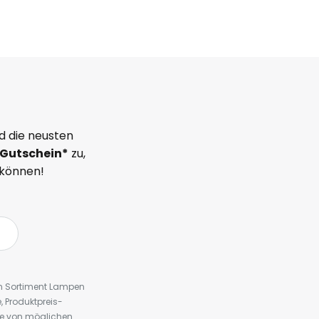
d die neusten
Gutschein*
zu,
 können!
em Sortiment Lampen
 Produktpreis-
te von möglichen