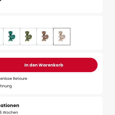
In den Warenkorb
tenlose Retoure
chnung
mationen
 - 5 Wochen