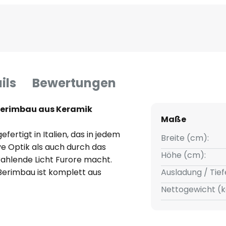
ils
Bewertungen
erimbau aus Keramik
Maße
fertigt in Italien, das in jedem
Breite (cm):
e Optik als auch durch das
Höhe (cm):
ahlende Licht Furore macht.
erimbau ist komplett aus
Ausladung / Tief
 Hauptteil der Leuchte farbig
Nettogewicht (k
ite der Schirme zugunsten einer
halten.