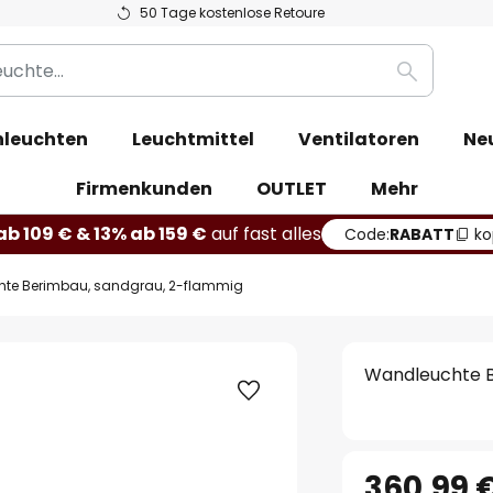
50 Tage kostenlose Retoure
Suche
leuchten
Leuchtmittel
Ventilatoren
Ne
Firmenkunden
OUTLET
Mehr
b 109 € & 13% ab 159 €
auf fast alles
Code:
RABATT
ko
te Berimbau, sandgrau, 2-flammig
Wandleuchte B
360,99 