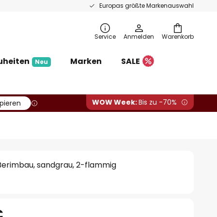
Europas größte Markenauswahl
Service
Anmelden
Warenkorb
uheiten
Marken
SALE
Neu
WOW Week:
Bis zu -70%
pieren
erimbau, sandgrau, 2-flammig
€