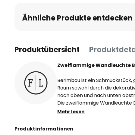
Ähnliche Produkte entdecken
Produktübersicht
Produktdeta
Zweiflammige Wandleuchte B
Berimbau ist ein Schmuckstück, ge
Raum sowohl durch die dekorativ
nach oben und nach unten abstr
Die zweiflammige Wandleuchte B
Keramik gearbeitet: Während der
Mehr lesen
gestaltet ist, wurde die Innense
optimalen Lichtreflexion weiß ge
Produktinformationen