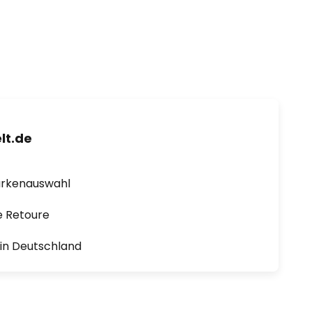
lt.de
arkenauswahl
e Retoure
1 in Deutschland