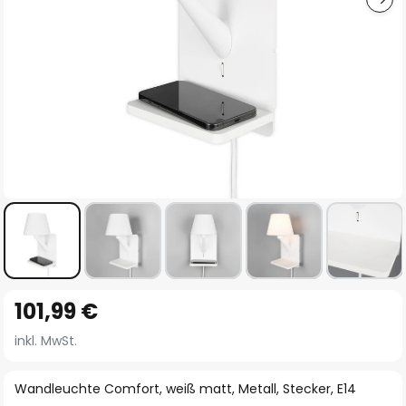
Zum
101,99 €
Anfang
der
inkl. MwSt.
Bildgalerie
springen
Wandleuchte Comfort, weiß matt, Metall, Stecker, E14