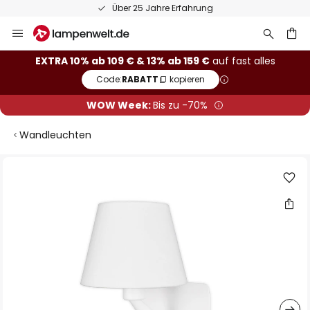
Über 25 Jahre Erfahrung
Zum
Inhalt
springen
he
EXTRA 10% ab 109 € & 13% ab 159 €
auf fast alles
Code:
RABATT
kopieren
WOW Week:
Bis zu -70%
Wandleuchten
Zum
Ende
der
Bildgalerie
springen