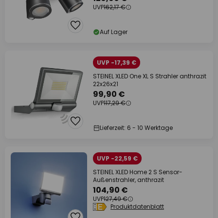
UVP
162,17 €
Auf Lager
UVP -17,39 €
STEINEL XLED One XL S Strahler anthrazit
22x26x21
99,90 €
UVP
117,29 €
Lieferzeit: 6 - 10 Werktage
UVP -22,59 €
STEINEL XLED Home 2 S Sensor-
Außenstrahler, anthrazit
104,90 €
UVP
127,49 €
Produktdatenblatt