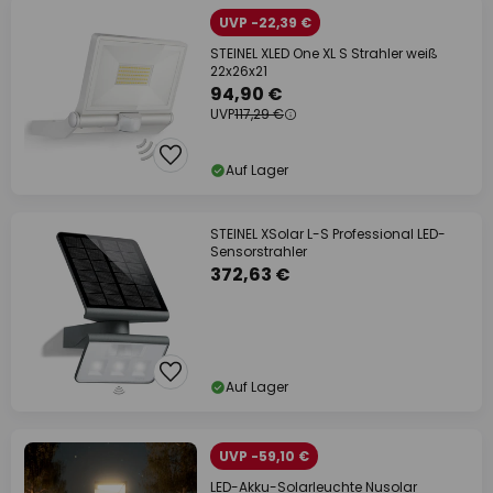
UVP -22,39 €
STEINEL XLED One XL S Strahler weiß
22x26x21
94,90 €
UVP
117,29 €
Auf Lager
STEINEL XSolar L-S Professional LED-
Sensorstrahler
372,63 €
Auf Lager
UVP -59,10 €
LED-Akku-Solarleuchte Nusolar