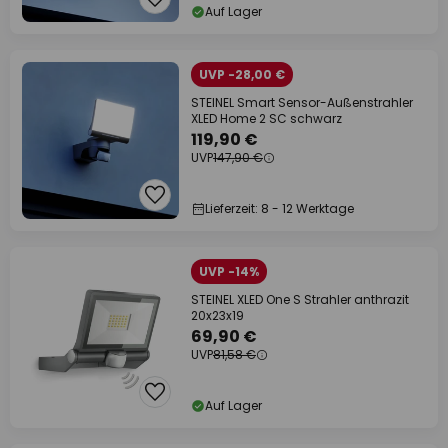
Auf Lager
UVP -28,00 €
STEINEL Smart Sensor-Außenstrahler
XLED Home 2 SC schwarz
119,90 €
UVP
147,90 €
Lieferzeit: 8 - 12 Werktage
UVP -14%
STEINEL XLED One S Strahler anthrazit
20x23x19
69,90 €
UVP
81,58 €
Auf Lager