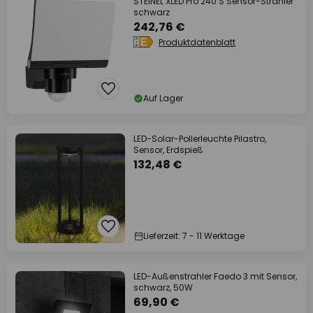
STEINEL XLED Pro 240 S Sensor-Strahler
schwarz
242,76 €
Produktdatenblatt
Auf Lager
LED-Solar-Pollerleuchte Pilastro,
Sensor, Erdspieß
132,48 €
Lieferzeit: 7 - 11 Werktage
LED-Außenstrahler Faedo 3 mit Sensor,
schwarz, 50W
69,90 €