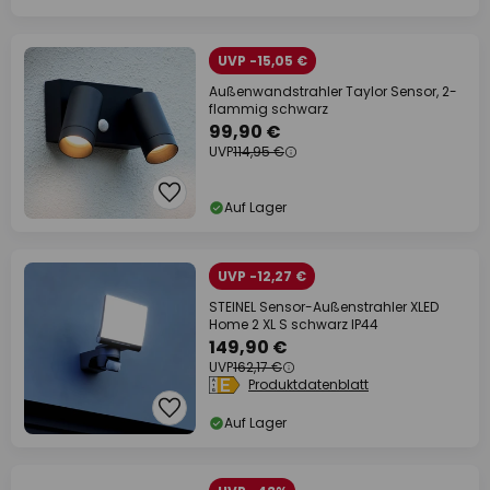
UVP -15,05 €
Außenwandstrahler Taylor Sensor, 2-
flammig schwarz
99,90 €
UVP
114,95 €
Auf Lager
UVP -12,27 €
STEINEL Sensor-Außenstrahler XLED
Home 2 XL S schwarz IP44
149,90 €
UVP
162,17 €
Produktdatenblatt
Auf Lager