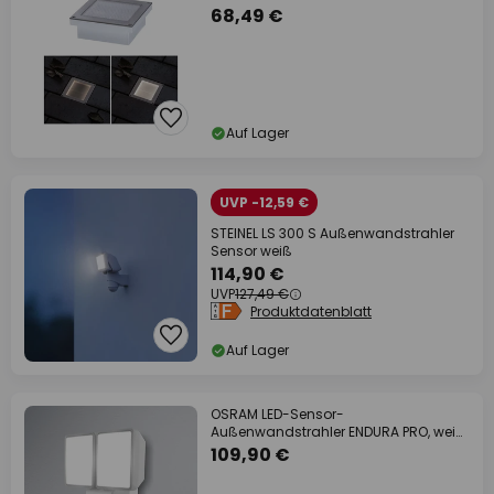
68,49 €
Auf Lager
UVP -12,59 €
STEINEL LS 300 S Außenwandstrahler
Sensor weiß
114,90 €
UVP
127,49 €
Produktdatenblatt
Auf Lager
OSRAM LED-Sensor-
Außenwandstrahler ENDURA PRO, weiß,
IP55
109,90 €