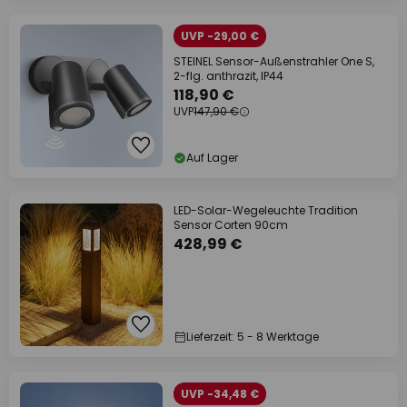
UVP -29,00 €
STEINEL Sensor-Außenstrahler One S,
2-flg. anthrazit, IP44
118,90 €
UVP
147,90 €
Auf Lager
LED-Solar-Wegeleuchte Tradition
Sensor Corten 90cm
428,99 €
Lieferzeit: 5 - 8 Werktage
UVP -34,48 €