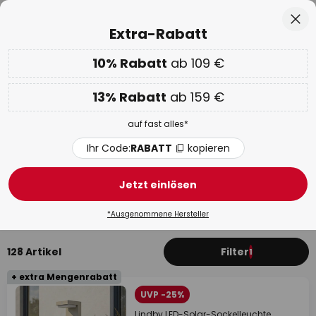
50 Tage kostenlose Retoure
Zum
Sch
Extra-Rabatt
Inhalt
springen
he
10% Rabatt
ab 109 €
Nur
00D 11H 03M 04S
EXTRA 10% ab 109 € & 13% ab 159 €
auf fast alles
13% Rabatt
ab 159 €
Code:
RABATT
kopieren
auf fast alles*
WOW Week:
Bis zu -70%
Ihr Code:
RABATT
kopieren
Außenstrahler und Gartenstrahler
mit Bewegungsmelder
Jetzt einlösen
LED
Erdspießleuchten
Bodenstrahler
*Ausgenommene Hersteller
128 Artikel
Filter
1
+ extra Mengenrabatt
UVP -25%
Lindby LED-Solar-Sockelleuchte