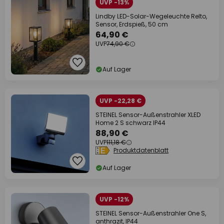
UVP -13%
Lindby LED-Solar-Wegeleuchte Relto,
Sensor, Erdspieß, 50 cm
64,90 €
UVP
74,90 €
Auf Lager
UVP -22,28 €
STEINEL Sensor-Außenstrahler XLED
Home 2 S schwarz IP44
88,90 €
UVP
111,18 €
Produktdatenblatt
Auf Lager
UVP -12%
STEINEL Sensor-Außenstrahler One S,
anthrazit, IP44