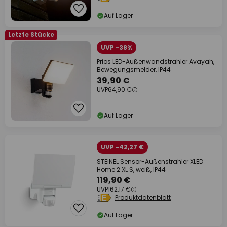
Auf Lager
Letzte Stücke
UVP -38%
Prios LED-Außenwandstrahler Avayah,
Bewegungsmelder, IP44
39,90 €
UVP
64,90 €
Auf Lager
UVP -42,27 €
STEINEL Sensor-Außenstrahler XLED
Home 2 XL S, weiß, IP44
119,90 €
UVP
162,17 €
Produktdatenblatt
Auf Lager