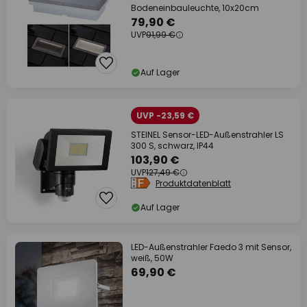
Bodeneinbauleuchte, 10x20cm
79,90 €
UVP
91,99 €
Auf Lager
UVP -23,59 €
STEINEL Sensor-LED-Außenstrahler LS
300 S, schwarz, IP44
103,90 €
UVP
127,49 €
Produktdatenblatt
Auf Lager
LED-Außenstrahler Faedo 3 mit Sensor,
weiß, 50W
69,90 €