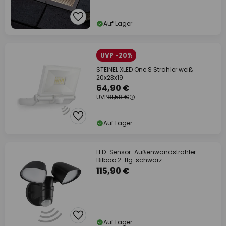
Auf Lager
UVP -20%
STEINEL XLED One S Strahler weiß
20x23x19
64,90 €
UVP
81,58 €
Auf Lager
LED-Sensor-Außenwandstrahler
Bilbao 2-flg. schwarz
115,90 €
Auf Lager