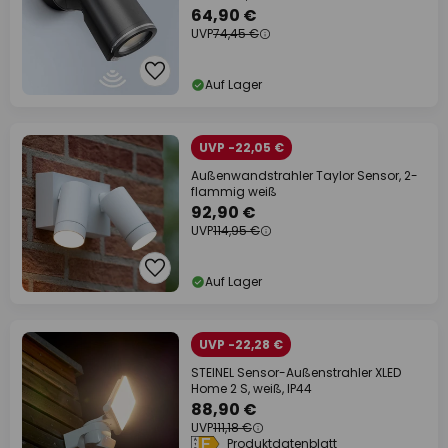
64,90 €
UVP
74,45 €
Auf Lager
UVP -22,05 €
Außenwandstrahler Taylor Sensor, 2-
flammig weiß
92,90 €
UVP
114,95 €
Auf Lager
UVP -22,28 €
STEINEL Sensor-Außenstrahler XLED
Home 2 S, weiß, IP44
88,90 €
UVP
111,18 €
Produktdatenblatt