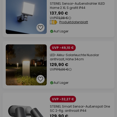
STEINEL Sensor-Außenstrahler XLED
Home 2 XL S grafit IP44
137,90 €
UVP
172,38 €
Produktdatenblatt
Auf Lager
UVP -49,10 €
LED-Akku-Solarleuchte Nusolar
anthrazit, Höhe 34cm
129,90 €
UVP
179,00 €
Auf Lager
UVP -32,27 €
STEINEL Smart Sensor-Außenspot One
SC 2-flg. anthrazit IP44
129,90 €