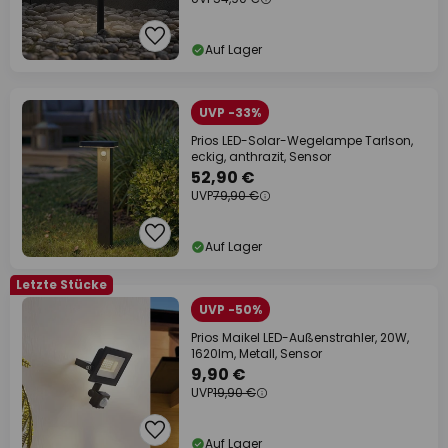
Auf Lager
UVP -33%
Prios LED-Solar-Wegelampe Tarlson,
eckig, anthrazit, Sensor
52,90 €
UVP
79,90 €
Auf Lager
Letzte Stücke
UVP -50%
Prios Maikel LED-Außenstrahler, 20W,
1620lm, Metall, Sensor
9,90 €
UVP
19,90 €
Auf Lager