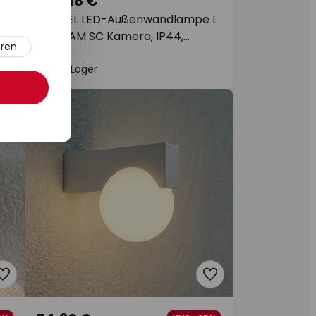
264,18 €
1%
STEINEL LED-Außenwandlampe L
te
625 CAM SC Kamera, IP44,
eren
Sensor
Auf Lager