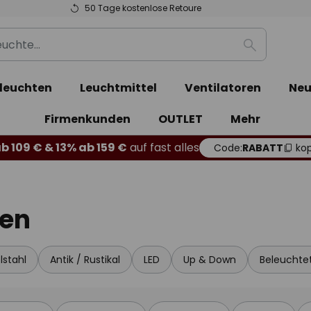
50 Tage kostenlose Retoure
Suche
leuchten
Leuchtmittel
Ventilatoren
Neu
Firmenkunden
OUTLET
Mehr
b 109 € & 13% ab 159 €
auf fast alles
Code:
RABATT
kop
en
lstahl
Antik / Rustikal
LED
Up & Down
Beleucht