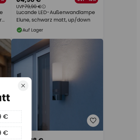
UVP
79,90 €
e
Lucande LED-Außenwandlampe
r
Elune, schwarz matt, up/down
Auf Lager
Schließen
tt
9 €
9 €