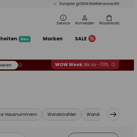
Europas größte Markenauswahl
Service
Anmelden
Warenkorb
heiten
Marken
SALE
Neu
WOW Week:
Bis zu -70%
ieren
ete Hausnummern
Wandstrahler
Wandeinbauleuchten