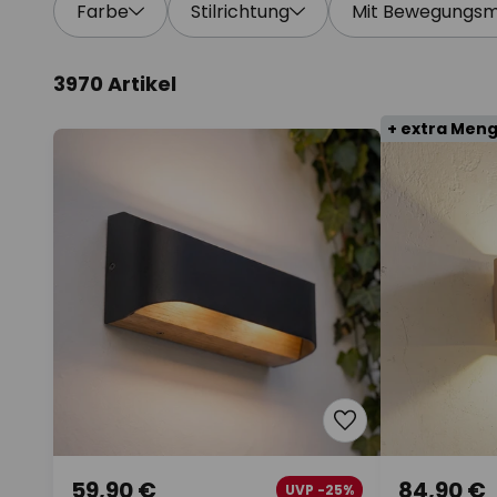
Farbe
Stilrichtung
Mit Bewegungsm
3970 Artikel
+ extra Men
59,90 €
84,90 €
UVP -25%