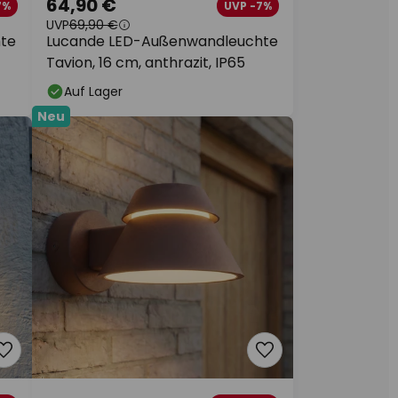
64,90 €
7%
UVP -7%
UVP
69,90 €
te
Lucande LED-Außenwandleuchte
Tavion, 16 cm, anthrazit, IP65
Auf Lager
Neu