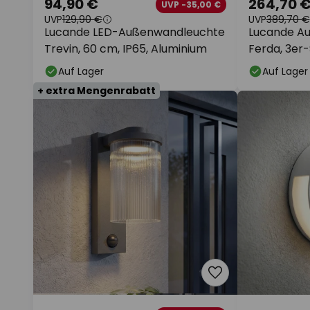
94,90 €
264,70 
UVP -35,00 €
UVP
129,90 €
UVP
389,70 €
Lucande LED-Außenwandleuchte
Lucande A
Trevin, 60 cm, IP65, Aluminium
Ferda, 3er-
Auf Lager
Auf Lager
+ extra Mengenrabatt