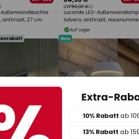
UVP
89,90 €
D-Außenwandleuchte
Lucande LED-Außenwandlamp
., anthrazit, 27 cm
Advero, anthrazit, Hausnumme
CCT
Auf Lager
genrabatt
Neu
Extra-Raba
10% Rabatt
ab 10
13% Rabatt
ab 15