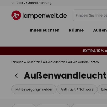
Zum
Über 25 Jahre Erfahrung
Inhalt
Finden
springen
Sie
Ihre
Innenleuchten
Räume
Außen
Leuchte...
EXTRA 10% a
Lampen & Leuchten
Außenleuchten
Außenwandleuchten
Außenwandleucht
Mit Bewegungsmelder
Anthrazit / Schwarz
Ede