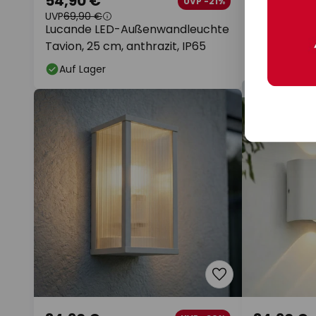
54,90 €
49,90 €
UVP -21%
UVP
69,90 €
UVP
79,90 €
Lucande LED-Außenwandleuchte
Lucande LE
Tavion, 25 cm, anthrazit, IP65
Wandeinba
anthrazit, A
Auf Lager
Auf Lager
+ extra Men