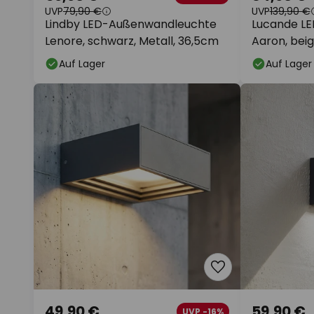
UVP
79,90 €
UVP
139,90 €
Lindby LED-Außenwandleuchte
Lucande L
Lenore, schwarz, Metall, 36,5cm
Aaron, beig
Auf Lager
Auf Lager
49,90 €
59,90 €
UVP -16%