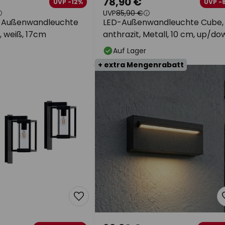
78,90 €
UVP -12%
UVP -
UVP
85,90 €
D-Außenwandleuchte
LED-Außenwandleuchte Cube,
., weiß, 17cm
anthrazit, Metall, 10 cm, up/do
Auf Lager
+ extra Mengenrabatt