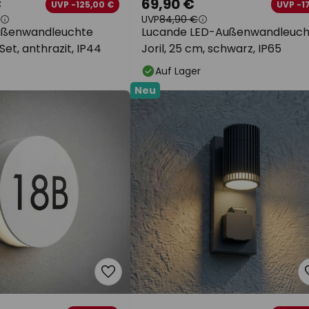
€
69,90 €
UVP -125,00 €
UVP -1
UVP
84,90 €
ußenwandleuchte
Lucande LED-Außenwandleuch
Set, anthrazit, IP44
Joril, 25 cm, schwarz, IP65
Auf Lager
Neu