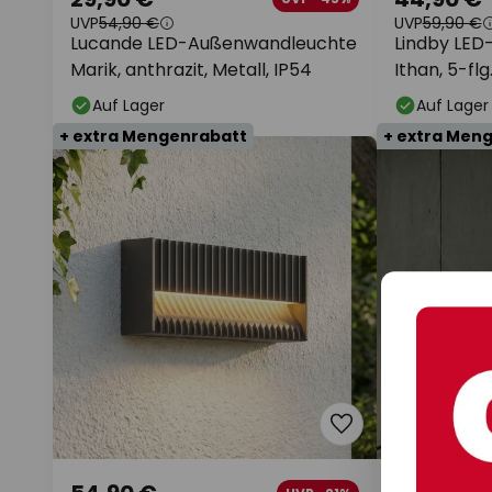
UVP
54,90 €
UVP
59,90 €
Lucande LED-Außenwandleuchte
Lindby LE
Marik, anthrazit, Metall, IP54
Ithan, 5-flg
Auf Lager
Auf Lager
+ extra Mengenrabatt
+ extra Men