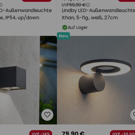
UVP
59,90 €
ED-Außenwandleuchte
Lindby LED-Außenwandleucht
e, IP54, up/down
Ithan, 5-flg., weiß, 27cm
Auf Lager
Neu
79,90 €
UVP -14%
UVP -30,00