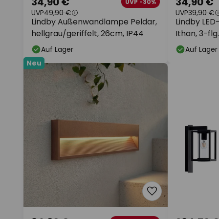
34,90 €
34,90 €
UVP -30%
UVP
49,90 €
UVP
39,90 €
Lindby Außenwandlampe Peldar,
Lindby LE
hellgrau/geriffelt, 26cm, IP44
Ithan, 3-flg
Auf Lager
Auf Lager
Neu