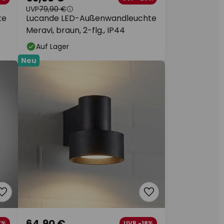
UVP
79,90 €
te
Lucande LED-Außenwandleuchte
Meravi, braun, 2-flg., IP44
Auf Lager
Neu
64,90 €
7%
UVP -18%