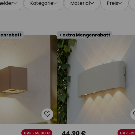
elder
Kategorie
Material
Preis
genrabatt
+ extra Mengenrabatt
44,90 €
UVP -55,00 €
UVP -2