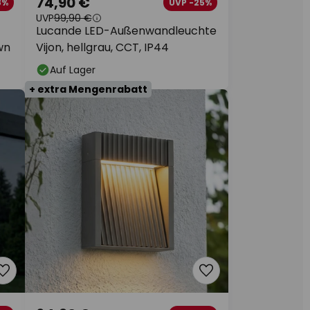
74,90 €
8%
UVP -25%
UVP
99,90 €
Lucande LED-Außenwandleuchte
wn
Vijon, hellgrau, CCT, IP44
Auf Lager
+ extra Mengenrabatt