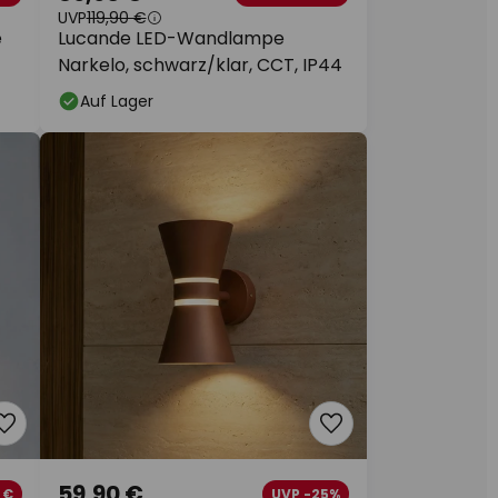
UVP
119,90 €
e
Lucande LED-Wandlampe
Narkelo, schwarz/klar, CCT, IP44
Auf Lager
59,90 €
 €
UVP -25%