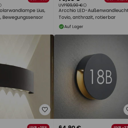
UVP
109,90 €
Solarwandlampe Lius,
Arcchio LED-Außenwandleuch
, Bewegungssensor
Tovio, anthrazit, rotierbar
Auf Lager
64,90 €
UVP -25%
UVP -2