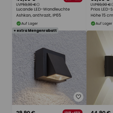
UVP
59,90 €
UVP
69,90 €
Lucande LED-Wandleuchte
Prios LED-
Ashkan, anthrazit, IP65
Höhe 15 cm
Auf Lager
Auf Lager
+ extra Mengenrabatt
29,90 €
44,90 €
UVP -45%