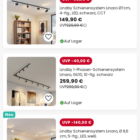
Lindby Schienensystem Linaro Ø7cm,
4-flg., LED, schwarz, CCT
149,90 €
UVP
229,90 €
Auf Lager
UVP -40,00 €
Lindby 1-Phasen-Schienensystem
Linaro, GU10, 10-flg. schwarz
259,90 €
UVP
299,90 €
Auf Lager
Neu
UVP -140,00 €
Lindby Schienensystem Linaro, Ø 9,5
cm, 5-flg., LED, weiß