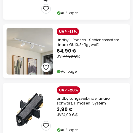
Auf Lager
UVP -13%
Lindby 1-Phasen- Schienensystem
Linaro, GU10, 3-flg., weiß
64,90 €
UVP
74,90 €
Auf Lager
UVP -20%
Lindby Längsverbinder Linaro,
schwarz, 1-Phasen-System
3,90 €
UVP
4,90 €
Auf Lager