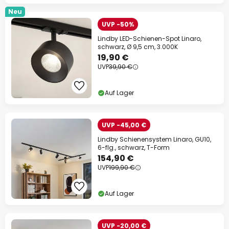
Neu
UVP -50%
Lindby LED-Schienen-Spot Linaro,
schwarz, Ø 9,5 cm, 3.000K
19,90 €
UVP
39,90 €
Auf Lager
UVP -45,00 €
Lindby Schienensystem Linaro, GU10,
6-flg., schwarz, T-Form
154,90 €
UVP
199,90 €
Auf Lager
UVP -20,00 €