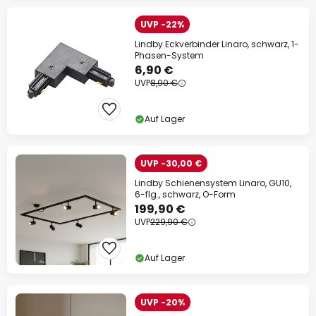
UVP -22%
Lindby Eckverbinder Linaro, schwarz, 1-
Phasen-System
6,90 €
UVP
8,90 €
Auf Lager
UVP -30,00 €
Lindby Schienensystem Linaro, GU10,
6-flg., schwarz, O-Form
199,90 €
UVP
229,90 €
Auf Lager
UVP -20%