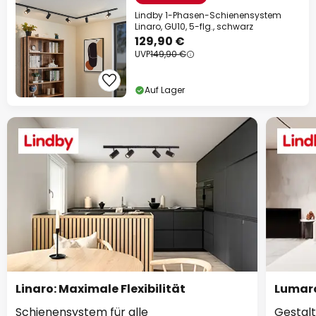
Lindby 1-Phasen-Schienensystem
Linaro, GU10, 5-flg., schwarz
129,90 €
UVP
149,90 €
Auf Lager
Linaro: Maximale Flexibilität
Lumaro
Schienensystem für alle
Gestalt