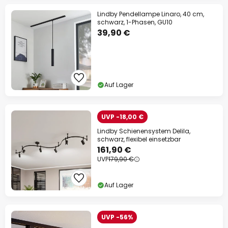
Lindby Pendellampe Linaro, 40 cm,
schwarz, 1-Phasen, GU10
39,90 €
Auf Lager
UVP -18,00 €
Lindby Schienensystem Delila,
schwarz, flexibel einsetzbar
161,90 €
UVP
179,90 €
Auf Lager
UVP -56%