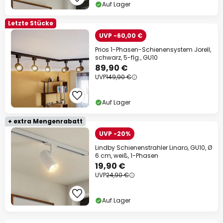
Auf Lager
Letzte Stücke
UVP -60,00 €
Prios 1-Phasen-Schienensystem Jorell,
schwarz, 5-flg., GU10
89,90 €
UVP
149,90 €
Auf Lager
+ extra Mengenrabatt
UVP -20%
Lindby Schienenstrahler Linaro, GU10, Ø
6 cm, weiß, 1-Phasen
19,90 €
UVP
24,90 €
Auf Lager