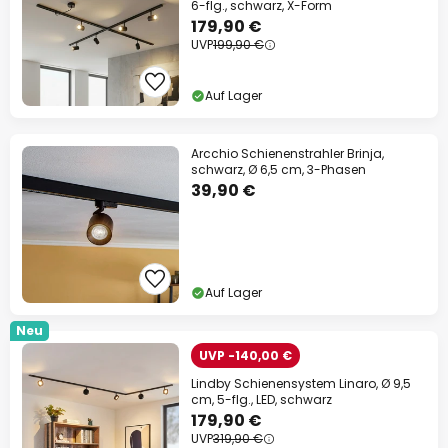
6-flg., schwarz, X-Form
179,90 €
UVP
199,90 €
Auf Lager
Arcchio Schienenstrahler Brinja,
schwarz, Ø 6,5 cm, 3-Phasen
39,90 €
Auf Lager
Neu
UVP -140,00 €
Lindby Schienensystem Linaro, Ø 9,5
cm, 5-flg., LED, schwarz
179,90 €
UVP
319,90 €