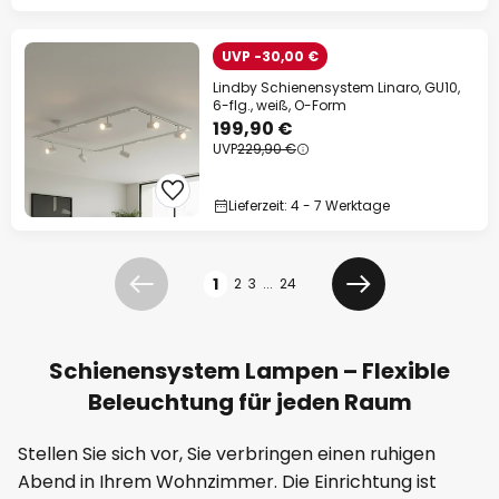
UVP -30,00 €
Lindby Schienensystem Linaro, GU10,
6-flg., weiß, O-Form
199,90 €
UVP
229,90 €
Lieferzeit: 4 - 7 Werktage
Seite
1
2
3
...
24
Zurück
Weiter
Schienensystem Lampen – Flexible
Beleuchtung für jeden Raum
Stellen Sie sich vor, Sie verbringen einen ruhigen
Abend in Ihrem Wohnzimmer. Die Einrichtung ist