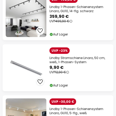
Lindby 1-Phasen-Schienensystem
Linaro, GU10, 14-flg. schwarz
359,90 €
UVP
499,90 €
Auf Lager
UVP -23%
Lindby Stromschiene Linaro, 50 cm,
weiß, 1-Phasen-System
9,90 €
UVP
12,90 €
Auf Lager
UVP -30,00 €
Lindby 1-Phasen-Schienensystem
Linaro, GU10, 5-flg., weiß