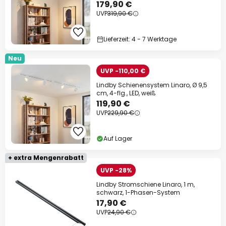
179,90 €
UVP
319,90 €
Lieferzeit: 4 - 7 Werktage
Neu
UVP -110,00 €
Lindby Schienensystem Linaro, Ø 9,5
cm, 4-flg., LED, weiß
119,90 €
UVP
229,90 €
Auf Lager
+ extra Mengenrabatt
UVP -28%
Lindby Stromschiene Linaro, 1 m,
schwarz, 1-Phasen-System
17,90 €
UVP
24,90 €