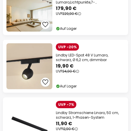
Lumaro,Lichtpunkte,7-
flg.,schwarz,48V,dimmbar
179,90 €
UVP
229,90 €
Auf Lager
UVP -20%
Lindby LED-Spot 48 V Lumaro,
schwarz, Ø 6,2 cm, dimmbar
19,90 €
UVP
24,90 €
Auf Lager
UVP -7%
Lindby Stromschiene Linaro, 50 cm,
schwarz, 1-Phasen-System
11,90 €
UVP
12,90 €