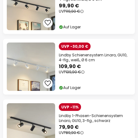
Jetzt einlösen
99,90 €
UVP
119,90 €
*Ausgenommene Hersteller
Auf Lager
UVP -30,00 €
Lindby Schienensystem Linaro, GU10,
4-flg., weiß, Ø 6 cm
109,90 €
UVP
139,90 €
Auf Lager
UVP -11%
Lindby 1-Phasen-Schienensystem
Linaro, GU10, 3-flg., schwarz
79,90 €
UVP
89,90 €