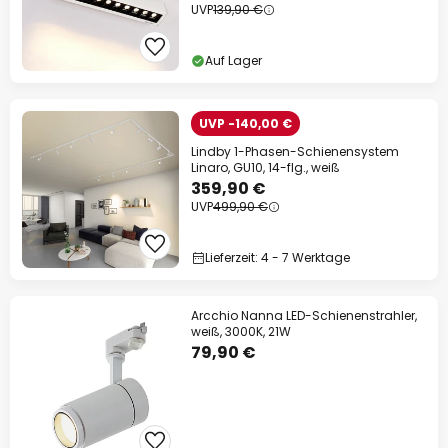
UVP
139,90 €
Auf Lager
UVP -140,00 €
Lindby 1-Phasen-Schienensystem
Linaro, GU10, 14-flg., weiß
359,90 €
UVP
499,90 €
Lieferzeit: 4 - 7 Werktage
Arcchio Nanna LED-Schienenstrahler,
weiß, 3000K, 21W
79,90 €