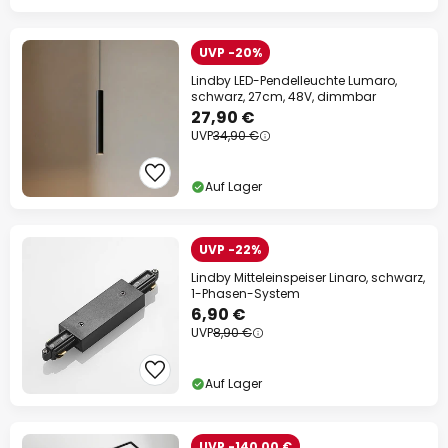
UVP -20%
Lindby LED-Pendelleuchte Lumaro,
schwarz, 27cm, 48V, dimmbar
27,90 €
UVP
34,90 €
Auf Lager
UVP -22%
Lindby Mitteleinspeiser Linaro, schwarz,
1-Phasen-System
6,90 €
UVP
8,90 €
Auf Lager
UVP -140,00 €