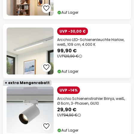
Auf Lager
UVP -30,00 €
Arcchio LED-Schienenleuchte Harlow,
weiß, 109 cm, 4.000 K
99,90 €
UVP
129,90 €
Auf Lager
+ extra Mengenrabatt
UVP -14%
Arcchio Schienenstrahler Brinja, weiß,
Ø 6cm, 3-Phasen, GU10
29,90 €
UVP
34,90 €
Auf Lager