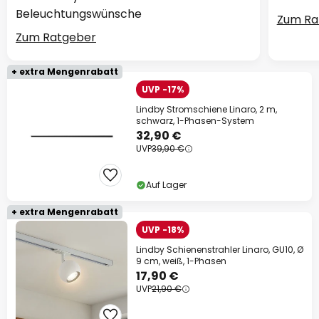
Beleuchtungswünsche
Zum Ra
Zum Ratgeber
+ extra Mengenrabatt
UVP -17%
Lindby Stromschiene Linaro, 2 m,
schwarz, 1-Phasen-System
32,90 €
UVP
39,90 €
Auf Lager
+ extra Mengenrabatt
UVP -18%
Lindby Schienenstrahler Linaro, GU10, Ø
9 cm, weiß, 1-Phasen
17,90 €
UVP
21,90 €