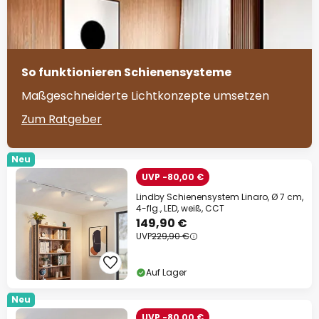
So funktionieren Schienensysteme
Maßgeschneiderte Lichtkonzepte umsetzen
Zum Ratgeber
Neu
UVP -80,00 €
Lindby Schienensystem Linaro, Ø 7 cm,
4-flg., LED, weiß, CCT
149,90 €
UVP
229,90 €
Auf Lager
Neu
UVP -80,00 €