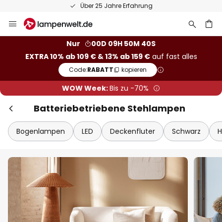
Über 25 Jahre Erfahrung
Zum
Inhalt
springen
he
Nur
00D 09H 50M 39S
EXTRA 10% ab 109 € & 13% ab 159 €
auf fast alles
Code:
RABATT
kopieren
WOW Week:
Bis zu -70%
Batteriebetriebene Stehlampen
Bogenlampen
LED
Deckenfluter
Schwarz
H