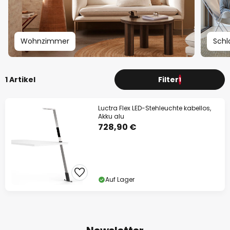
Wohnzimmer
Schl
1 Artikel
Filter
1
Luctra Flex LED-Stehleuchte kabellos,
Akku alu
728,90 €
Auf Lager