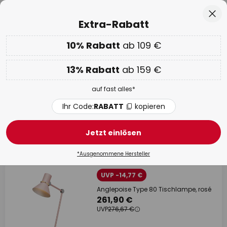
Über 25 Jahre Erfahrung
Zum
Sch
Extra-Rabatt
Inhalt
springen
he
10% Rabatt
ab 109 €
Nur
00D 18H 33M 58S
EXTRA 10% ab 109 € & 13% ab 159 €
auf fast alles
13% Rabatt
ab 159 €
Code:
RABATT
kopieren
auf fast alles*
WOW Week:
Bis zu -70%
Ihr Code:
RABATT
kopieren
Rosane Schreibtischleuchten
Jetzt einlösen
6 Artikel
Filter
1
*Ausgenommene Hersteller
UVP -14,77 €
Anglepoise Type 80 Tischlampe, rosé
261,90 €
UVP
276,67 €