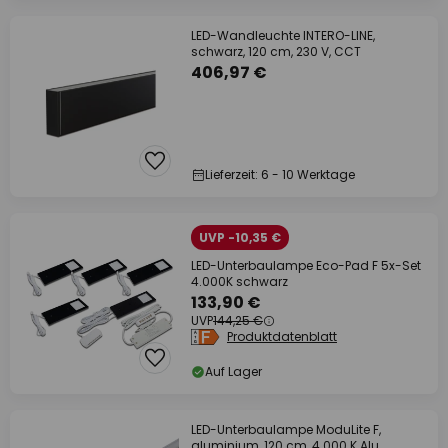
LED-Wandleuchte INTERO-LINE,
schwarz, 120 cm, 230 V, CCT
406,97 €
Lieferzeit: 6 - 10 Werktage
UVP -10,35 €
LED-Unterbaulampe Eco-Pad F 5x-Set
4.000K schwarz
133,90 €
UVP
144,25 €
Produktdatenblatt
Auf Lager
LED-Unterbaulampe ModuLite F,
aluminium, 120 cm, 4.000 K Alu