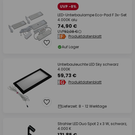
UVP -8%
LED-Unterbaulampe Eco-Pad F 3x-Set
4.000K alu
74,90 €
UVP
82,08 €
Produktdatenblatt
Auf Lager
Unterbauleuchte LED Sky schwarz
4.000K
59,73 €
Produktdatenblatt
Lieferzeit: 8 - 12 Werktage
Strahler LED Duo Spot 2 x 3 W, schwarz,
4.000 K
131,85 €