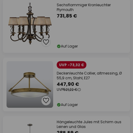
Sechsflammiger Kronleuchter
Plymouth
731,85 €
Auf Lager
UVP -73,32 €
Deckenleuchte Collier, altmessing, Ø
55,9 cm, Stahl, E27
447,90 €
UVP
521,22 €
Auf Lager
Hängeleuchte Jules mit Schirm aus
Leinen und Glas
285,59 €