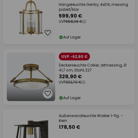
Hängeleuchte Gentry, 4xE14, messing
poliert/klar
599,90 €
UVP
658,06 €
Auf Lager
UVP -62,80 €
Deckenleuchte Collier, altmessing, Ø
41,7 cm, Stahl, E27
329,90 €
UVP
392,70 €
Auf Lager
Außenwandleuchte Walker 1-flg. -
klein
178,50 €