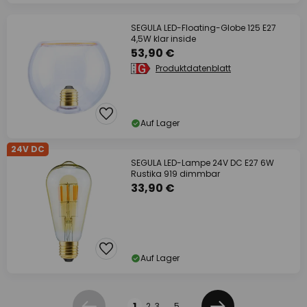
SEGULA LED-Floating-Globe 125 E27
4,5W klar inside
53,90 €
Produktdatenblatt
Auf Lager
24V DC
SEGULA LED-Lampe 24V DC E27 6W
Rustika 919 dimmbar
33,90 €
Auf Lager
Seite
1
2
3
...
5