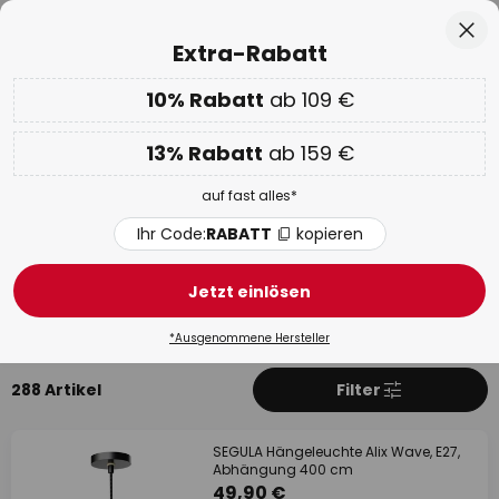
50 Tage kostenlose Retoure
Zum
Sch
Extra-Rabatt
Inhalt
springen
he
10% Rabatt
ab 109 €
Nur
02D 20H 00M 26S
EXTRA 10% ab 109 € & 13% ab 159 €
auf fast alles
13% Rabatt
ab 159 €
Code:
RABATT
kopieren
auf fast alles*
WOW Week:
Bis zu -70%
Ihr Code:
RABATT
kopieren
SEGULA
Jetzt einlösen
Produkte
Mehr über SEGULA
*Ausgenommene Hersteller
288 Artikel
Filter
SEGULA Hängeleuchte Alix Wave, E27,
Abhängung 400 cm
49,90 €